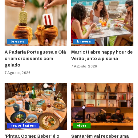
breves
breves
A Padaria Portuguesa e Olá
Marriott abre happy hour de
criam croissants com
Verão junto à piscina
gelado
7 Agosto, 2026
7 Agosto, 2026
reportagem
viver
‘Pintar, Comer, Beber’ é o
Santarém vai receber uma