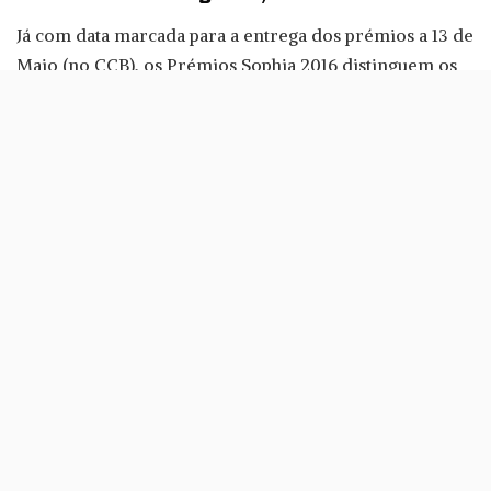
Já com data marcada para a entrega dos prémios a 13 de
Maio (no CCB), os Prémios Sophia 2016 distinguem os
melhores filmes, actores e realizadores do último ano
cinematográfico em Portugal. Na edição passada, o
grande vencedor foi Os Gatos Não Têm Vertigens que
conquistou 9 das 15 categorias
em que tinha nomeações.
Os actores e membros da Academia, Joana de Verona e
Afonso Pimentel, serão os responsáveis pela divulgação
da lista de nomeados no próximo dia 7 de Abril, quinta-
feira, às 18 horas.