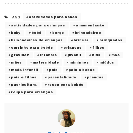
actividades para bebés
TAGS:
actividades para crianças
amamentação
baby
bebé
berço
brincadeiras
brincadeiras de crianças
brincar
brinquedos
carrinho para bebés
crianças
filhos
gravidez
infância
juvenil
kids
mãe
mães
maternidade
miminhos
miúdos
moda infantil
pais
pais e bebés
pais e filhos
parentalidade
prendas
puericultura
roupa para bebés
roupa para crianças