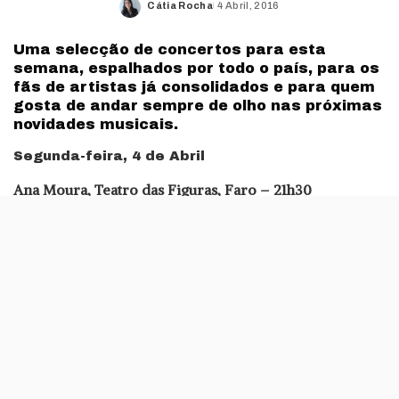
Cátia Rocha
4 Abril, 2016
Posted
by
Uma selecção de concertos para esta
semana, espalhados por todo o país, para os
fãs de artistas já consolidados e para quem
gosta de andar sempre de olho nas próximas
novidades musicais.
Segunda-feira, 4 de Abril
Ana Moura, Teatro das Figuras, Faro – 21h30
A fadista continua a digressão nacional de apresentação
do álbum Moura. Esta é a terceira data em Faro da
cantora, que tem contado com vários concertos
esgotados durante esta digressão. Esta data está também
ela esgotada, mas há sempre a possibilidade de haver
alguém que queira vender o bilhete. É manter o evento
do concerto no Facebook debaixo de olho e muito
pensamento positivo…