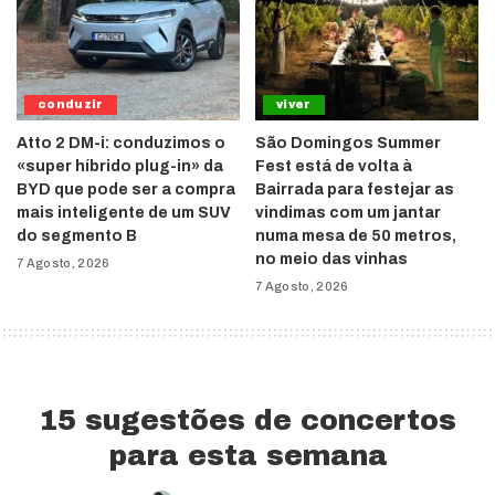
conduzir
viver
Atto 2 DM-i: conduzimos o
São Domingos Summer
«super híbrido plug-in» da
Fest está de volta à
BYD que pode ser a compra
Bairrada para festejar as
mais inteligente de um SUV
vindimas com um jantar
do segmento B
numa mesa de 50 metros,
no meio das vinhas
7 Agosto, 2026
7 Agosto, 2026
15 sugestões de concertos
para esta semana