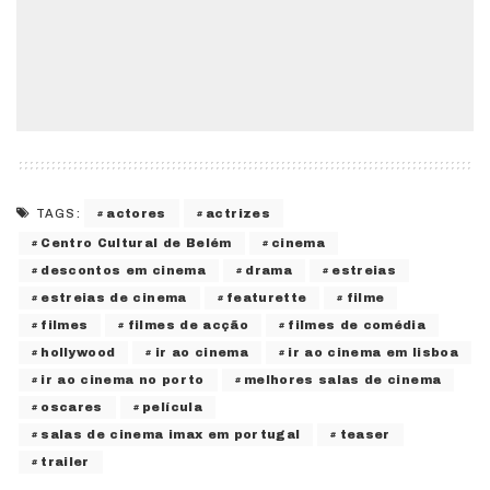
actores
actrizes
TAGS:
Centro Cultural de Belém
cinema
descontos em cinema
drama
estreias
estreias de cinema
featurette
filme
filmes
filmes de acção
filmes de comédia
hollywood
ir ao cinema
ir ao cinema em lisboa
ir ao cinema no porto
melhores salas de cinema
oscares
película
salas de cinema imax em portugal
teaser
trailer