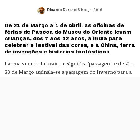
Ricardo Durand
8 Março, 2016
Posted
by
De 21 de Março a 1 de Abril, as oficinas de
férias de Páscoa do Museu do Oriente levam
crianças, dos 7 aos 12 anos, à Índia para
celebrar o festival das cores, e à China, terra
de invenções e histórias fantásticas.
Páscoa vem do hebraico e significa ‘passagem’ e de 21 a
23 de Março assinala-se a passagem do Inverno para a
Primavera com a oficina A Festa da Primavera (60
euros/três dias) que dá a conhecer uma das mais
importantes festividades indianas, também conhecida
por festa das cores ou Holi.
Papéis e tintas em amarelo, cor-de-laranja, azul, verde
e vermelho, vão servir para fazer desenhos que, depois
de preenchidos com materiais coloridos, se