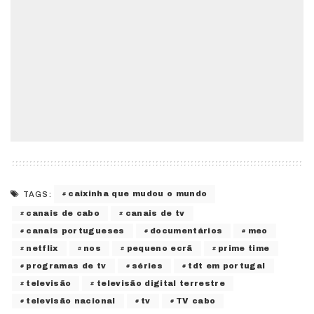
caixinha que mudou o mundo
TAGS:
canais de cabo
canais de tv
canais portugueses
documentários
meo
netflix
nos
pequeno ecrã
prime time
programas de tv
séries
tdt em portugal
televisão
televisão digital terrestre
televisão nacional
tv
TV cabo