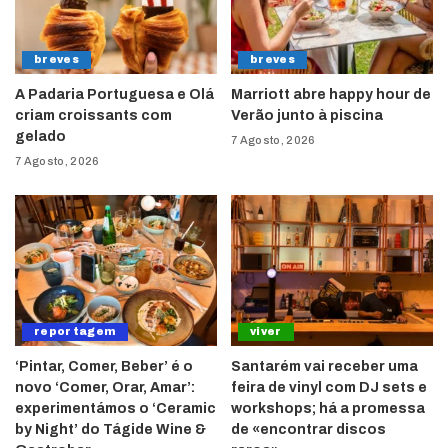
breves
breves
A Padaria Portuguesa e Olá
Marriott abre happy hour de
criam croissants com
Verão junto à piscina
gelado
7 Agosto, 2026
7 Agosto, 2026
reportagem
viver
‘Pintar, Comer, Beber’ é o
Santarém vai receber uma
novo ‘Comer, Orar, Amar’:
feira de vinyl com DJ sets e
experimentámos o ‘Ceramic
workshops; há a promessa
by Night’ do Tágide Wine &
de «encontrar discos