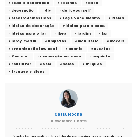
casa e decoração
cozinha
deco
decoração
diy
do it yourself
electrodomésticos
Faça Você Mesmo
ideias
ideias de decoração
ideias para a casa
ideias para o lar
ikea
jardim
lar
leroy merlin
limpezas
mobiliário
móveis
organização low-cost
quarto
quartos
Reciclar
renovação em casa
requinte
reutilizar
sala
salas
truques
truques e dicas
Cátia Rocha
View More Posts
Sonha ter um walk in closet desde pequenina, mas enquanto isso