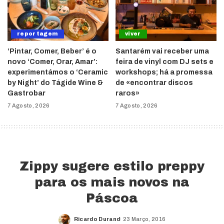
reportagem
viver
‘Pintar, Comer, Beber’ é o
Santarém vai receber uma
novo ‘Comer, Orar, Amar’:
feira de vinyl com DJ sets e
experimentámos o ‘Ceramic
workshops; há a promessa
by Night’ do Tágide Wine &
de «encontrar discos
Gastrobar
raros»
7 Agosto, 2026
7 Agosto, 2026
Zippy sugere estilo preppy
para os mais novos na
Páscoa
Ricardo Durand
23 Março, 2016
Posted