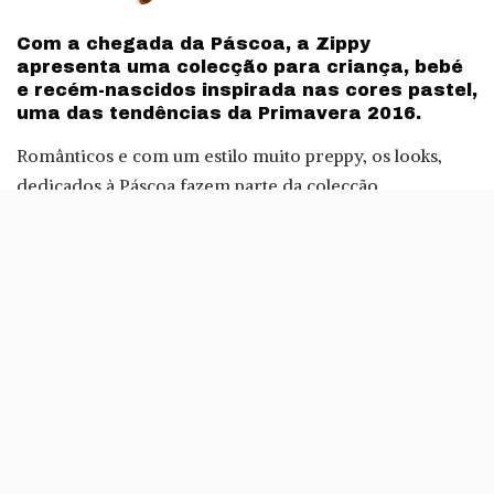
by
Com a chegada da Páscoa, a Zippy
apresenta uma colecção para criança, bebé
e recém-nascidos inspirada nas cores pastel,
uma das tendências da Primavera 2016.
Românticos e com um estilo muito preppy, os looks,
dedicados à Páscoa fazem parte da colecção
Primavera/Verão da marca e apresentam cortes mais
clássicos.
Para as meninas, a Zippy sugere uma série de peças
originais, que vão desde os vestidos fluídos, a
bermudas compridas e a blusas clássicas, com pequenos
detalhes dourados. Os padrões florais, riscas e pintas
protagonizam esta colecção.