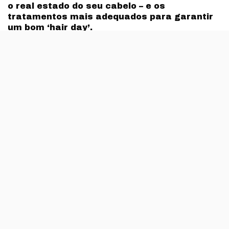
o real estado do seu cabelo – e os
tratamentos mais adequados para garantir
um bom ‘hair day’.
Até ao dia 31 de Março, é possível marcar gratuitamente
diagnósticos capilares, feitos por profissionais, que
estão disponíveis nos salões parceiros aderentes do
país. A marca reconhece que conhecer bem as
características do cabelo pode ser meio caminho
andado para garantir resistência, brilho e suavidade.
Assim, os processos de diagnóstico são feitos com
recurso a uma máquina que permite observar em
pormenor o cabelo e também o couro cabeludo.
Após o diagnóstico, as participantes são aconselhadas
sobre quais os produtos indicados para cada caso. As
participações na campanha são feitas através de
marcação, com a listagem dos salões aderentes