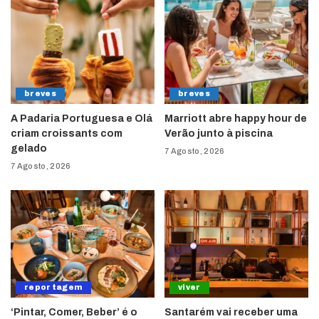
breves
breves
A Padaria Portuguesa e Olá
Marriott abre happy hour de
criam croissants com
Verão junto à piscina
gelado
7 Agosto, 2026
7 Agosto, 2026
reportagem
viver
‘Pintar, Comer, Beber’ é o
Santarém vai receber uma