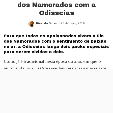
dos Namorados com a
Odisseias
Ricardo Durand
28 Janeiro, 2016
Posted
by
Para que todos os apaixonados vivam o Dia
dos Namorados com o sentimento de paixão
no ar, a Odisseias lança dois packs especiais
para serem vividos a dois.
Como já é tradicional nesta época do ano, em que o
amor anda no ar, a Odisseias lançou packs especiais de
experiências a dois para o Dia dos Namorados.
O Odisseias Love e o Odisseias Momentos
Inesquecíveis dão acesso, por exemplo, a uma
massagem relaxante ou um jantar naquele restaurante
onde já queremos ir há algum tempo.