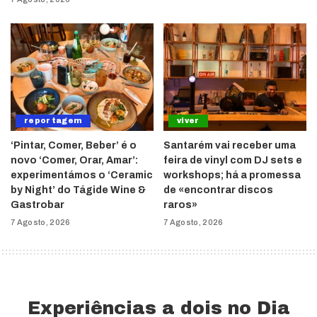
reportagem
viver
‘Pintar, Comer, Beber’ é o
Santarém vai receber uma
novo ‘Comer, Orar, Amar’:
feira de vinyl com DJ sets e
experimentámos o ‘Ceramic
workshops; há a promessa
by Night’ do Tágide Wine &
de «encontrar discos
Gastrobar
raros»
7 Agosto, 2026
7 Agosto, 2026
Experiências a dois no Dia