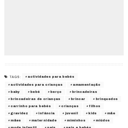
actividades para bebés
TAGS:
actividades para crianças
amamentação
baby
bebé
berço
brincadeiras
brincadeiras de crianças
brincar
brinquedos
carrinho para bebés
crianças
filhos
gravidez
infância
juvenil
kids
mãe
mães
maternidade
miminhos
miúdos
moda infantil
pais
pais e bebés