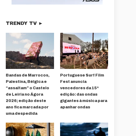
TRENDY TV ►
Bandas de Marrocos,
Portuguese Surf Film
Palestina, Bélgica e
Fest anuncia
“assaltam” o Castelo
vencedores da 15ª
de Leiria no Ágora
edição: das ondas
2026; edição deste
gigantes à música para
ano fica marcada por
apanhar ondas
uma despedida