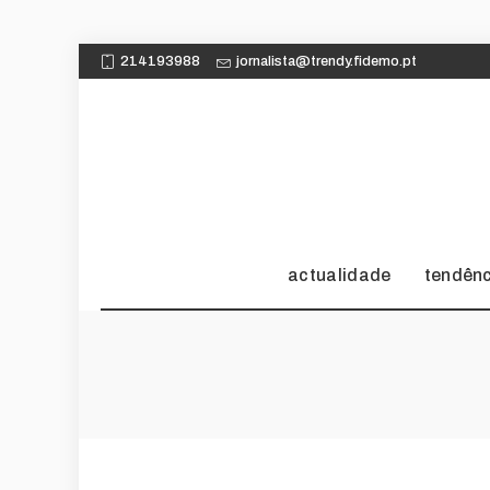
214193988
jornalista@trendy.fidemo.pt
actualidade
tendên