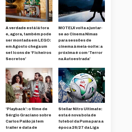
A verdade está lá fora
MOTELX volta a juntar-
e, agora, também pode
se ao Cinema Nimas
ser montada em LEGO:
para sessões de
em Agosto chega um
cinema à meia-noite: a
set Icons de ‘Ficheiros
próxima é com ‘Terror
Secretos’
na Autoestrada’
‘Playback’: o filme de
Stellar Nitro Ultimate:
Sérgio Graciano sobre
esta é nova bola de
Carlos Paião já tem
futebol da Puma para a
trailer e data de
época 26/27 da Liga