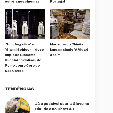
estreia nos cinemas
Portugal
‘Suor Angelica’ e
Macacos do Chinês
‘Gianni Schicchi’: dose
lançam single ‘A Vida é
dupla de Giacomo
Assim’
Puccini no Coliseu do
Porto com o Coro do
São Carlos
TENDÊNCIAS
Já é possível usar a Glovo no
Claude e no ChatGPT