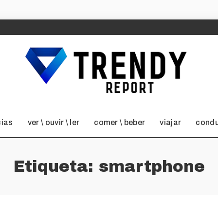
cias
ver \ ouvir \ ler
comer \ beber
viajar
condu
Etiqueta:
smartphone