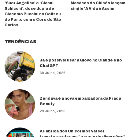
‘Suor Angelica’ e ‘Gianni
Macacos do Chinês lançam
Schicchi’: dose dupla de
single ‘A Vida é Assim’
Giacomo Puccini no Coliseu
do Porto com o Coro do São
Carlos
TENDÊNCIAS
Já é possível usar a Glovo no Claude e no
ChatGPT
30 Julho, 2026
Zendaya é a nova embaixadora da Prada
Beauty
29 Julho, 2026
A Fábrica dos Unicórnios vai ser
transformada num “parque de diversões”