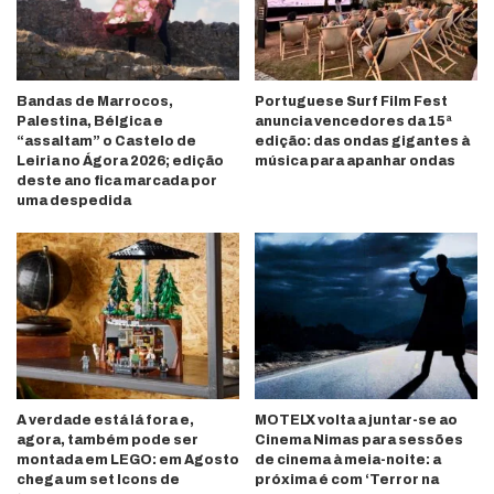
Bandas de Marrocos,
Portuguese Surf Film Fest
Palestina, Bélgica e
anuncia vencedores da 15ª
“assaltam” o Castelo de
edição: das ondas gigantes à
Leiria no Ágora 2026; edição
música para apanhar ondas
deste ano fica marcada por
uma despedida
A verdade está lá fora e,
MOTELX volta a juntar-se ao
agora, também pode ser
Cinema Nimas para sessões
montada em LEGO: em Agosto
de cinema à meia-noite: a
chega um set Icons de
próxima é com ‘Terror na