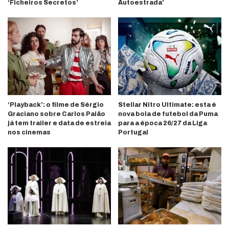
‘Ficheiros Secretos’
Autoestrada’
‘Playback’: o filme de Sérgio
Stellar Nitro Ultimate: esta é
Graciano sobre Carlos Paião
nova bola de futebol da Puma
já tem trailer e data de estreia
para a época 26/27 da Liga
nos cinemas
Portugal