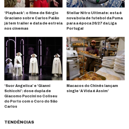
‘Playback’: o filme de Sérgio
Stellar Nitro Ultimate: esta é
Graciano sobre Carlos Paião
nova bola de futebol da Puma
já tem trailer e data de estreia
para a época 26/27 da Liga
nos cinemas
Portugal
‘Suor Angelica’ e ‘Gianni
Macacos do Chinês lançam
Schicchi’: dose dupla de
single ‘A Vida é Assim’
Giacomo Puccini no Coliseu
do Porto com o Coro do São
Carlos
TENDÊNCIAS