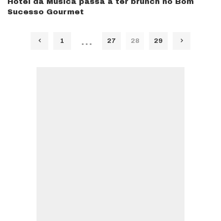
Hotel da Música passa a ter brunch no Bom
Sucesso Gourmet
…
1
27
28
29