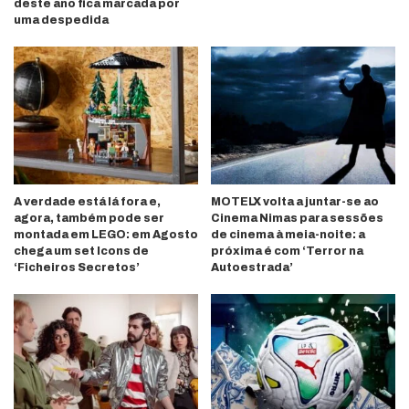
deste ano fica marcada por
uma despedida
A verdade está lá fora e,
MOTELX volta a juntar-se ao
agora, também pode ser
Cinema Nimas para sessões
montada em LEGO: em Agosto
de cinema à meia-noite: a
chega um set Icons de
próxima é com ‘Terror na
‘Ficheiros Secretos’
Autoestrada’