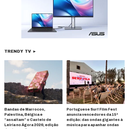
TRENDY TV ►
Bandas de Marrocos,
Portuguese Surf Film Fest
Palestina, Bélgica e
anuncia vencedores da 15ª
“assaltam” o Castelo de
edição: das ondas gigantes à
Leiria no Ágora 2026; edição
música para apanhar ondas