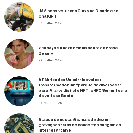
Já é possível usar a Glovo no Claude e no
ChatGPT
30 Julho, 2026
Zendaya é a nova embaixadora da Prada
Beauty
29 Julho, 2026
A Fábrica dos Unicórnios vai ser
transformada num “parque de diversões”
para IA, arte digital e NFT: a NFC Summit está
de volta ao Beato
26 Maio, 2026
Ataque de nostalgia: mais de dez mil
gravações raras de concertos chegam ao
Internet Archive