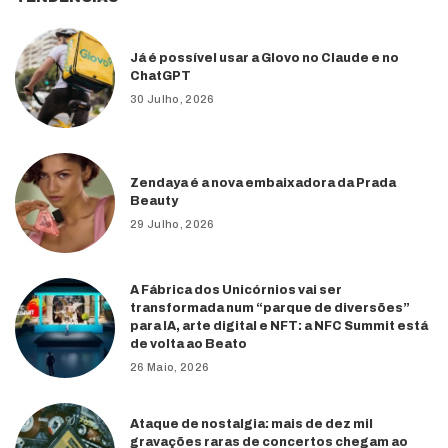
Já é possível usar a Glovo no Claude e no
ChatGPT
30 Julho, 2026
Zendaya é a nova embaixadora da Prada
Beauty
29 Julho, 2026
A Fábrica dos Unicórnios vai ser
transformada num “parque de diversões”
para IA, arte digital e NFT: a NFC Summit está
de volta ao Beato
26 Maio, 2026
Ataque de nostalgia: mais de dez mil
gravações raras de concertos chegam ao