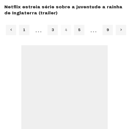
Netflix estreia série sobre a juventude a rainha
de Inglaterra (trailer)
…
…
1
3
4
5
9