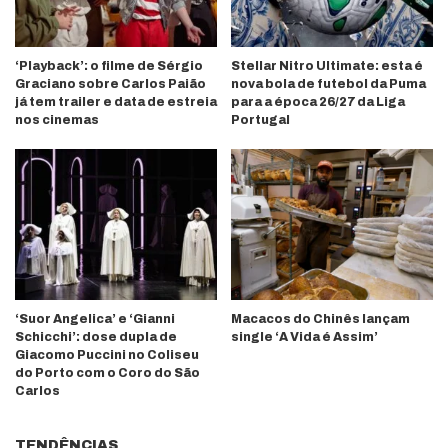
‘Playback’: o filme de Sérgio
Stellar Nitro Ultimate: esta é
Graciano sobre Carlos Paião
nova bola de futebol da Puma
já tem trailer e data de estreia
para a época 26/27 da Liga
nos cinemas
Portugal
‘Suor Angelica’ e ‘Gianni
Macacos do Chinês lançam
Schicchi’: dose dupla de
single ‘A Vida é Assim’
Giacomo Puccini no Coliseu
do Porto com o Coro do São
Carlos
TENDÊNCIAS