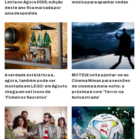
Leiria no Ágora 2026; edição
música para apanhar ondas
deste ano fica marcada por
uma despedida
A verdade está lá fora e,
MOTELX volta a juntar-se ao
agora, também pode ser
Cinema Nimas para sessões
montada em LEGO: em Agosto
de cinema à meia-noite: a
chega um set Icons de
próxima é com ‘Terror na
‘Ficheiros Secretos’
Autoestrada’