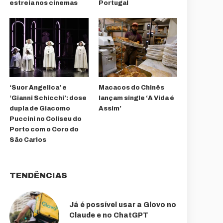
estreia nos cinemas
Portugal
‘Suor Angelica’ e
Macacos do Chinês
‘Gianni Schicchi’: dose
lançam single ‘A Vida é
dupla de Giacomo
Assim’
Puccini no Coliseu do
Porto com o Coro do
São Carlos
TENDÊNCIAS
Já é possível usar a Glovo no
Claude e no ChatGPT