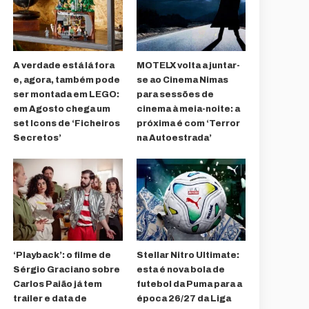
A verdade está lá fora
MOTELX volta a juntar-
e, agora, também pode
se ao Cinema Nimas
ser montada em LEGO:
para sessões de
em Agosto chega um
cinema à meia-noite: a
set Icons de ‘Ficheiros
próxima é com ‘Terror
Secretos’
na Autoestrada’
‘Playback’: o filme de
Stellar Nitro Ultimate:
Sérgio Graciano sobre
esta é nova bola de
Carlos Paião já tem
futebol da Puma para a
trailer e data de
época 26/27 da Liga