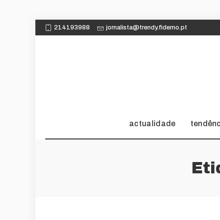
214193988
jornalista@trendy.fidemo.pt
actualidade
tendên
Et