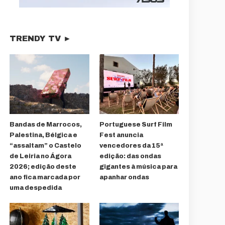
TRENDY TV ►
Bandas de Marrocos,
Portuguese Surf Film
Palestina, Bélgica e
Fest anuncia
“assaltam” o Castelo
vencedores da 15ª
de Leiria no Ágora
edição: das ondas
2026; edição deste
gigantes à música para
ano fica marcada por
apanhar ondas
uma despedida