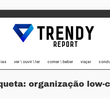
cias
ver \ ouvir \ ler
comer \ beber
viajar
condu
iqueta:
organização low-c