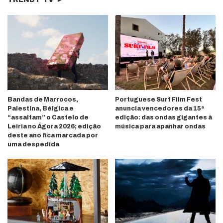
Bandas de Marrocos,
Portuguese Surf Film Fest
Palestina, Bélgica e
anuncia vencedores da 15ª
“assaltam” o Castelo de
edição: das ondas gigantes à
Leiria no Ágora 2026; edição
música para apanhar ondas
deste ano fica marcada por
uma despedida