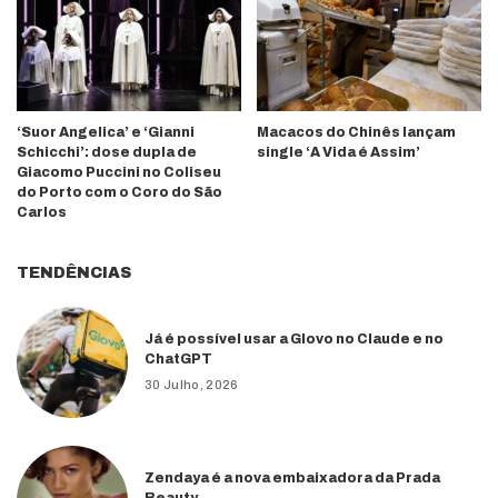
‘Suor Angelica’ e ‘Gianni
Macacos do Chinês lançam
Schicchi’: dose dupla de
single ‘A Vida é Assim’
Giacomo Puccini no Coliseu
do Porto com o Coro do São
Carlos
TENDÊNCIAS
Já é possível usar a Glovo no Claude e no
ChatGPT
30 Julho, 2026
Zendaya é a nova embaixadora da Prada