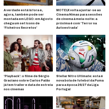
A verdade está lá fora e,
MOTELX volta a juntar-se ao
agora, também pode ser
Cinema Nimas para sessões
montada em LEGO: em Agosto
de cinema à meia-noite: a
chega um set Icons de
próxima é com ‘Terror na
‘Ficheiros Secretos’
Autoestrada’
‘Playback’: o filme de Sérgio
Stellar Nitro Ultimate: esta é
Graciano sobre Carlos Paião
nova bola de futebol da Puma
já tem trailer e data de estreia
para a época 26/27 da Liga
nos cinemas
Portugal