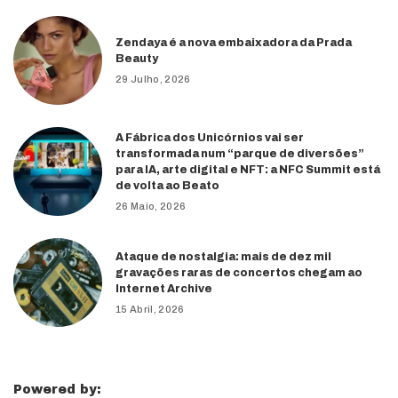
Zendaya é a nova embaixadora da Prada
Beauty
29 Julho, 2026
A Fábrica dos Unicórnios vai ser
transformada num “parque de diversões”
para IA, arte digital e NFT: a NFC Summit está
de volta ao Beato
26 Maio, 2026
Ataque de nostalgia: mais de dez mil
gravações raras de concertos chegam ao
Internet Archive
15 Abril, 2026
Powered by: