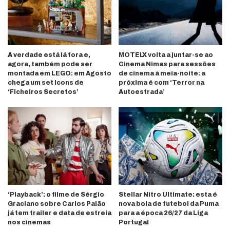
A verdade está lá fora e,
MOTELX volta a juntar-se ao
agora, também pode ser
Cinema Nimas para sessões
montada em LEGO: em Agosto
de cinema à meia-noite: a
chega um set Icons de
próxima é com ‘Terror na
‘Ficheiros Secretos’
Autoestrada’
‘Playback’: o filme de Sérgio
Stellar Nitro Ultimate: esta é
Graciano sobre Carlos Paião
nova bola de futebol da Puma
já tem trailer e data de estreia
para a época 26/27 da Liga
nos cinemas
Portugal