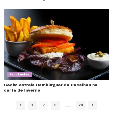
tendências
Gecko estreia Hambúrguer de Bacalhau na
carta de Inverno
…
1
2
3
20