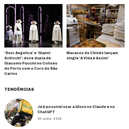
‘Suor Angelica’ e ‘Gianni
Macacos do Chinês lançam
Schicchi’: dose dupla de
single ‘A Vida é Assim’
Giacomo Puccini no Coliseu
do Porto com o Coro do São
Carlos
TENDÊNCIAS
Já é possível usar a Glovo no Claude e no
ChatGPT
30 Julho, 2026