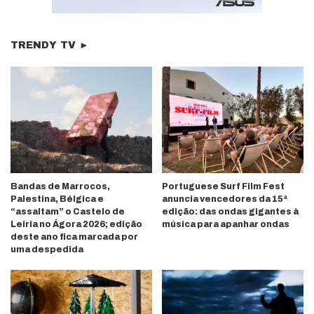
TRENDY TV ►
Bandas de Marrocos,
Portuguese Surf Film Fest
Palestina, Bélgica e
anuncia vencedores da 15ª
“assaltam” o Castelo de
edição: das ondas gigantes à
Leiria no Ágora 2026; edição
música para apanhar ondas
deste ano fica marcada por
uma despedida