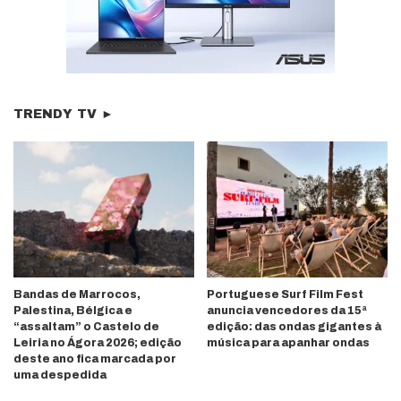
TRENDY TV ►
Bandas de Marrocos,
Portuguese Surf Film Fest
Palestina, Bélgica e
anuncia vencedores da 15ª
“assaltam” o Castelo de
edição: das ondas gigantes à
Leiria no Ágora 2026; edição
música para apanhar ondas
deste ano fica marcada por
uma despedida