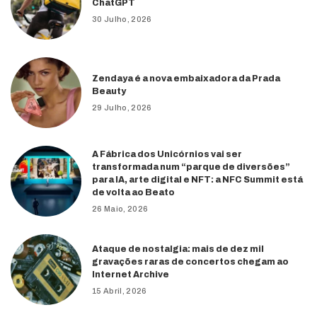
ChatGPT
30 Julho, 2026
Zendaya é a nova embaixadora da Prada
Beauty
29 Julho, 2026
A Fábrica dos Unicórnios vai ser
transformada num “parque de diversões”
para IA, arte digital e NFT: a NFC Summit está
de volta ao Beato
26 Maio, 2026
Ataque de nostalgia: mais de dez mil
gravações raras de concertos chegam ao
Internet Archive
15 Abril, 2026