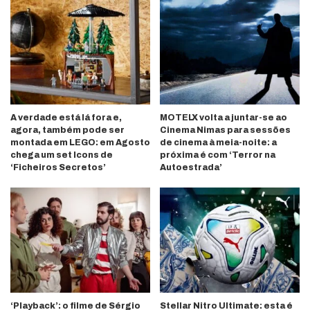
A verdade está lá fora e,
MOTELX volta a juntar-se ao
agora, também pode ser
Cinema Nimas para sessões
montada em LEGO: em Agosto
de cinema à meia-noite: a
chega um set Icons de
próxima é com ‘Terror na
‘Ficheiros Secretos’
Autoestrada’
‘Playback’: o filme de Sérgio
Stellar Nitro Ultimate: esta é