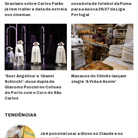
Graciano sobre Carlos Paião
nova bola de futebol da Puma
já tem trailer e data de estreia
para a época 26/27 da Liga
nos cinemas
Portugal
‘Suor Angelica’ e ‘Gianni
Macacos do Chinês lançam
Schicchi’: dose dupla de
single ‘A Vida é Assim’
Giacomo Puccini no Coliseu
do Porto com o Coro do São
Carlos
TENDÊNCIAS
Já é possível usar a Glovo no Claude e no