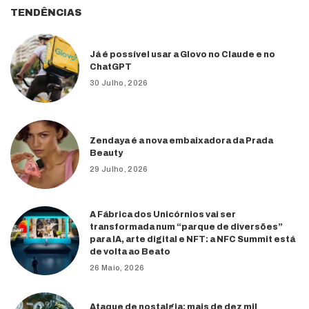
TENDÊNCIAS
Já é possível usar a Glovo no Claude e no
ChatGPT
30 Julho, 2026
Zendaya é a nova embaixadora da Prada
Beauty
29 Julho, 2026
A Fábrica dos Unicórnios vai ser
transformada num “parque de diversões”
para IA, arte digital e NFT: a NFC Summit está
de volta ao Beato
26 Maio, 2026
Ataque de nostalgia: mais de dez mil