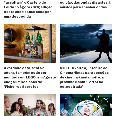
“assaltam” o Castelo de
edição: das ondas gigantes à
Leiria no Ágora 2026; edição
música para apanhar ondas
deste ano fica marcada por
uma despedida
A verdade está lá fora e,
MOTELX volta a juntar-se ao
agora, também pode ser
Cinema Nimas para sessões
montada em LEGO: em Agosto
de cinema à meia-noite: a
chega um set Icons de
próxima é com ‘Terror na
‘Ficheiros Secretos’
Autoestrada’