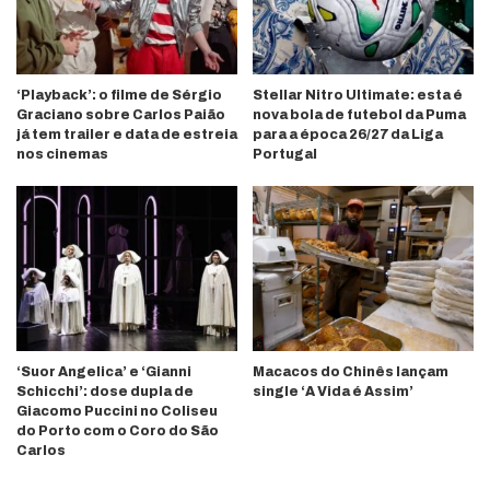
‘Playback’: o filme de Sérgio
Stellar Nitro Ultimate: esta é
Graciano sobre Carlos Paião
nova bola de futebol da Puma
já tem trailer e data de estreia
para a época 26/27 da Liga
nos cinemas
Portugal
‘Suor Angelica’ e ‘Gianni
Macacos do Chinês lançam
Schicchi’: dose dupla de
single ‘A Vida é Assim’
Giacomo Puccini no Coliseu
do Porto com o Coro do São
Carlos