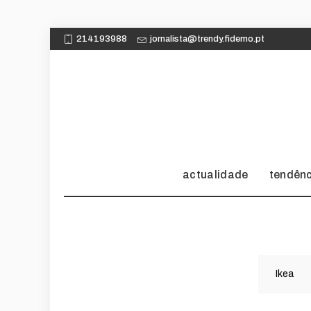
214193988
jornalista@trendy.fidemo.pt
actualidade
tendên