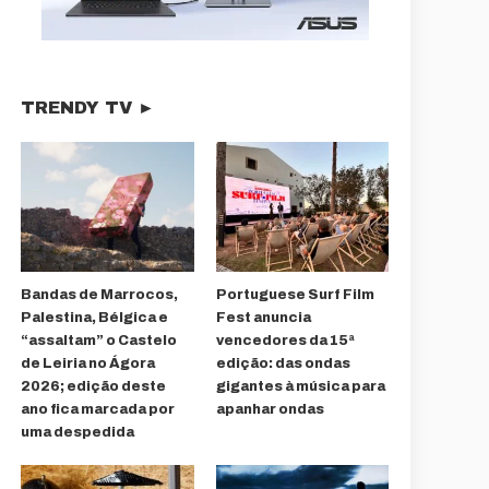
TRENDY TV ►
Bandas de Marrocos,
Portuguese Surf Film
Palestina, Bélgica e
Fest anuncia
“assaltam” o Castelo
vencedores da 15ª
de Leiria no Ágora
edição: das ondas
2026; edição deste
gigantes à música para
ano fica marcada por
apanhar ondas
uma despedida