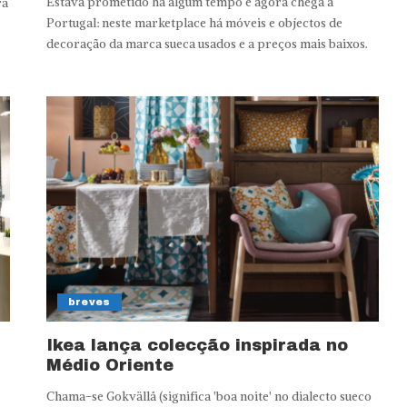
Estava prometido há algum tempo e agora chega a
ra
Portugal: neste marketplace há móveis e objectos de
decoração da marca sueca usados e a preços mais baixos.
breves
Ikea lança colecção inspirada no
Médio Oriente
Chama-se Gokvällå (significa 'boa noite' no dialecto sueco