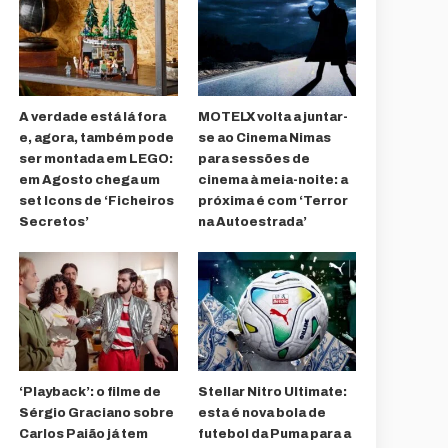
A verdade está lá fora
MOTELX volta a juntar-
e, agora, também pode
se ao Cinema Nimas
ser montada em LEGO:
para sessões de
em Agosto chega um
cinema à meia-noite: a
set Icons de ‘Ficheiros
próxima é com ‘Terror
Secretos’
na Autoestrada’
‘Playback’: o filme de
Stellar Nitro Ultimate:
Sérgio Graciano sobre
esta é nova bola de
Carlos Paião já tem
futebol da Puma para a