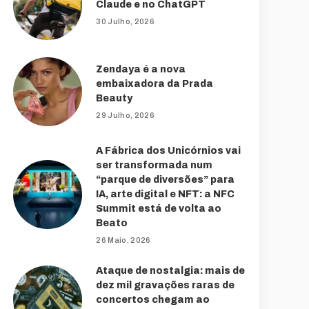
Claude e no ChatGPT
30 Julho, 2026
Zendaya é a nova
embaixadora da Prada
Beauty
29 Julho, 2026
A Fábrica dos Unicórnios vai
ser transformada num
“parque de diversões” para
IA, arte digital e NFT: a NFC
Summit está de volta ao
Beato
26 Maio, 2026
Ataque de nostalgia: mais de
dez mil gravações raras de
concertos chegam ao