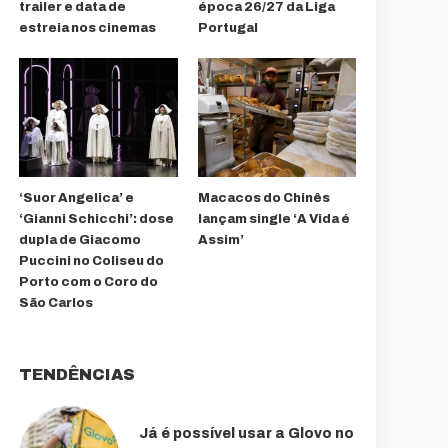
trailer e data de
época 26/27 da Liga
estreia nos cinemas
Portugal
‘Suor Angelica’ e
Macacos do Chinês
‘Gianni Schicchi’: dose
lançam single ‘A Vida é
dupla de Giacomo
Assim’
Puccini no Coliseu do
Porto com o Coro do
São Carlos
TENDÊNCIAS
Já é possível usar a Glovo no