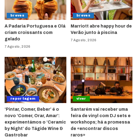
breves
breves
A Padaria Portuguesa e Olá
Marriott abre happy hour de
criam croissants com
Verão junto à piscina
gelado
7 Agosto, 2026
7 Agosto, 2026
reportagem
viver
‘Pintar, Comer, Beber’ é o
Santarém vai receber uma
novo ‘Comer, Orar, Amar’:
feira de vinyl com DJ sets e
experimentámos o ‘Ceramic
workshops; há a promessa
by Night’ do Tágide Wine &
de «encontrar discos
Gastrobar
raros»