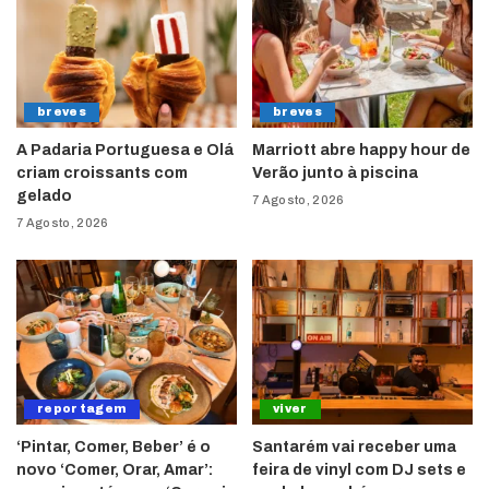
breves
breves
A Padaria Portuguesa e Olá
Marriott abre happy hour de
criam croissants com
Verão junto à piscina
gelado
7 Agosto, 2026
7 Agosto, 2026
reportagem
viver
‘Pintar, Comer, Beber’ é o
Santarém vai receber uma
novo ‘Comer, Orar, Amar’:
feira de vinyl com DJ sets e