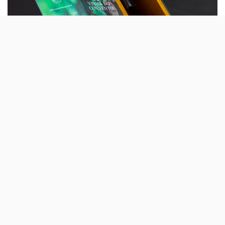
Tal como aconteceu no final da época 2020/2021, em
que o Sporting se sagrou campeão nacional depois de
um hiato de dezoito anos, há mais um vinho que celebra
este feito dos leões. Depois do
Pias Gloria 1906
é
lançado o Falua Vinha do Convento Edição Especial
Campeão 23/24.