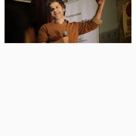
O único festival de podcasts português está de volta para
mais uma edição, a sétima. As
inscrições estão abertas
até 11 de Janeiro
e contemplam quinze categorias, entre
estas, ‘Entrevista’, ‘Humor’ e ‘Desporto’. Depois,
decorre um período de votação do público.
Os cinco mais votados em cada categoria avançam para