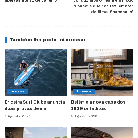
abertas até 11 de Janeiro
conduzimos o Tesla em modo
‘Louco’ e que nos fez lembrar
do filme ‘Spaceballs’
Também lhe pode interessar
breves
breves
Ericeira Surf Clube anuncia
Belém é a nova casa dos
duas provas de mar
100 Montaditos
6 Agosto, 2026
5 Agosto, 2026