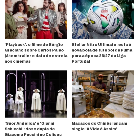
‘Playback’: o filme de Sérgio
Stellar Nitro Ultimate: esta é
Graciano sobre Carlos Paião
nova bola de futebol da Puma
já tem trailer e data de estreia
para a época 26/27 da Liga
nos cinemas
Portugal
‘Suor Angelica’ e ‘Gianni
Macacos do Chinês lançam
Schicchi’: dose dupla de
single ‘A Vida é Assim’
Giacomo Puccini no Coliseu