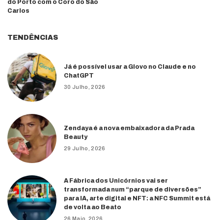
do Porto com o Coro do São
Carlos
TENDÊNCIAS
Já é possível usar a Glovo no Claude e no
ChatGPT
30 Julho, 2026
Zendaya é a nova embaixadora da Prada
Beauty
29 Julho, 2026
A Fábrica dos Unicórnios vai ser
transformada num “parque de diversões”
para IA, arte digital e NFT: a NFC Summit está
de volta ao Beato
26 Maio, 2026