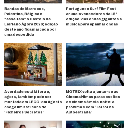
Bandas de Marrocos,
Portuguese Surf Film Fest
Palestina, Bélgica e
anuncia vencedores da 15ª
“assaltam” o Castelo de
edição: das ondas gigantes à
Leiria no Ágora 2026; edição
música para apanhar ondas
deste ano fica marcada por
uma despedida
A verdade está lá fora e,
MOTELX volta a juntar-se ao
agora, também pode ser
Cinema Nimas para sessões
montada em LEGO: em Agosto
de cinema à meia-noite: a
chega um set Icons de
próxima é com ‘Terror na
‘Ficheiros Secretos’
Autoestrada’