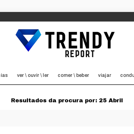
cias
ver \ ouvir \ ler
comer \ beber
viajar
condu
Resultados da procura por:
25 Abril