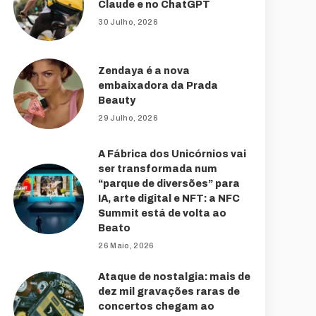
Claude e no ChatGPT
30 Julho, 2026
Zendaya é a nova
embaixadora da Prada
Beauty
29 Julho, 2026
A Fábrica dos Unicórnios vai
ser transformada num
“parque de diversões” para
IA, arte digital e NFT: a NFC
Summit está de volta ao
Beato
26 Maio, 2026
Ataque de nostalgia: mais de
dez mil gravações raras de
concertos chegam ao