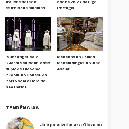
trailer e data de
época 26/27 da Liga
estreia nos cinemas
Portugal
‘Suor Angelica’ e
Macacos do Chinês
‘Gianni Schicchi’: dose
lançam single ‘A Vida é
dupla de Giacomo
Assim’
Puccini no Coliseu do
Porto com o Coro do
São Carlos
TENDÊNCIAS
Já é possível usar a Glovo no