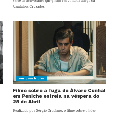
série de actividades que giram em volta da adega da
Caminhos Cruzados.
ver \ ouvir \ ler
Filme sobre a fuga de Álvaro Cunhal
em Peniche estreia na véspera do
25 de Abril
e
Realizado por Sérgio Graciano, o filme sobre o líder