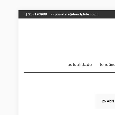
214193988
jornalista@trendy.fidemo.pt
actualidade
tendên