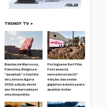
TRENDY TV ►
Bandas de Marrocos,
Portuguese Surf Film
Palestina, Bélgica e
Fest anuncia
“assaltam” o Castelo
vencedores da 15ª
de Leiria no Ágora
edição: das ondas
2026; edição deste
gigantes à música para
ano fica marcada por
apanhar ondas
uma despedida