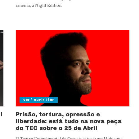
cinema, a Night Edition.
ver \ ouvir \ ler
I
Prisão, tortura, opressão e
liberdade: está tudo na nova peça
do TEC sobre o 25 de Abril
O Teatro Experimental de Cascais estreia em Maio uma