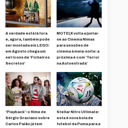
A verdade está lá fora
MOTELX volta a juntar-
e, agora, também pode
se ao Cinema Nimas
ser montada em LEGO:
para sessões de
em Agosto chega um
cinema à meia-noite: a
set Icons de ‘Ficheiros
próxima é com ‘Terror
Secretos’
na Autoestrada’
‘Playback’: o filme de
Stellar Nitro Ultimate:
Sérgio Graciano sobre
esta é nova bola de
Carlos Paião já tem
futebol da Puma para a