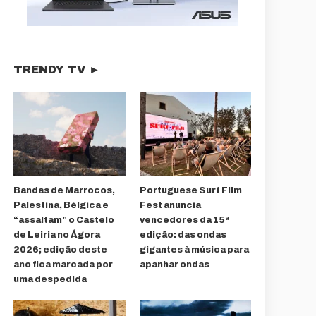
TRENDY TV ►
Bandas de Marrocos,
Portuguese Surf Film
Palestina, Bélgica e
Fest anuncia
“assaltam” o Castelo
vencedores da 15ª
de Leiria no Ágora
edição: das ondas
2026; edição deste
gigantes à música para
ano fica marcada por
apanhar ondas
uma despedida