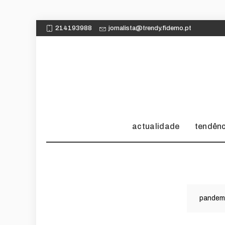
214193988
jornalista@trendy.fidemo.pt
actualidade
tendên