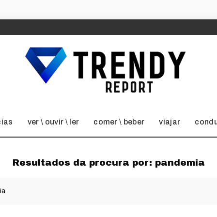
cias
ver \ ouvir \ ler
comer \ beber
viajar
condu
Resultados da procura por:
pandemia