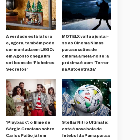
A verdade está lá fora
MOTELX volta a juntar-
e, agora, também pode
se ao Cinema Nimas
ser montada em LEGO:
para sessões de
em Agosto chega um
cinema à meia-noite: a
set Icons de ‘Ficheiros
próxima é com ‘Terror
Secretos’
na Autoestrada’
‘Playback’: o filme de
Stellar Nitro Ultimate:
Sérgio Graciano sobre
esta é nova bola de
Carlos Paião já tem
futebol da Puma para a