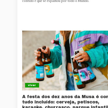
contido e que se espalhou por todo o Mundo.
viver
A festa dos dez anos da Musa é co
tudo incluído: cerveja, petiscos,
karaoke, churrasco, parque infanti