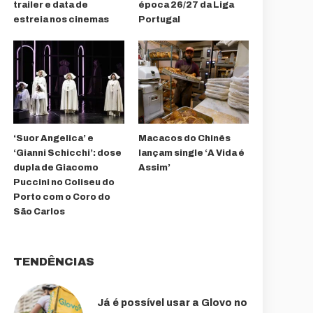
trailer e data de
época 26/27 da Liga
estreia nos cinemas
Portugal
‘Suor Angelica’ e
Macacos do Chinês
‘Gianni Schicchi’: dose
lançam single ‘A Vida é
dupla de Giacomo
Assim’
Puccini no Coliseu do
Porto com o Coro do
São Carlos
TENDÊNCIAS
Já é possível usar a Glovo no