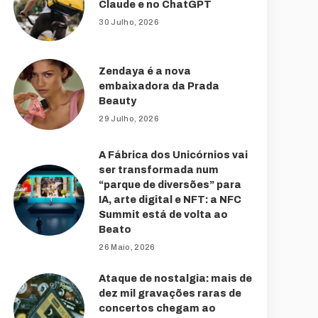
Claude e no ChatGPT
30 Julho, 2026
Zendaya é a nova
embaixadora da Prada
Beauty
29 Julho, 2026
A Fábrica dos Unicórnios vai
ser transformada num
“parque de diversões” para
IA, arte digital e NFT: a NFC
Summit está de volta ao
Beato
26 Maio, 2026
Ataque de nostalgia: mais de
dez mil gravações raras de
concertos chegam ao