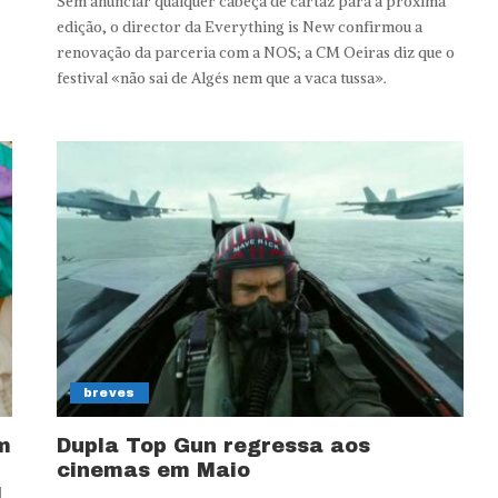
Sem anunciar qualquer cabeça de cartaz para a próxima
edição, o director da Everything is New confirmou a
renovação da parceria com a NOS; a CM Oeiras diz que o
festival «não sai de Algés nem que a vaca tussa».
breves
m
Dupla Top Gun regressa aos
cinemas em Maio
l