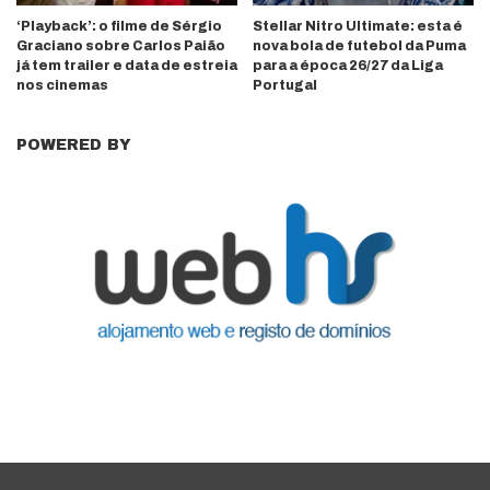
‘Playback’: o filme de Sérgio
Stellar Nitro Ultimate: esta é
Graciano sobre Carlos Paião
nova bola de futebol da Puma
já tem trailer e data de estreia
para a época 26/27 da Liga
nos cinemas
Portugal
POWERED BY