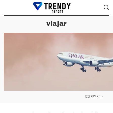
viajar
©Saffu