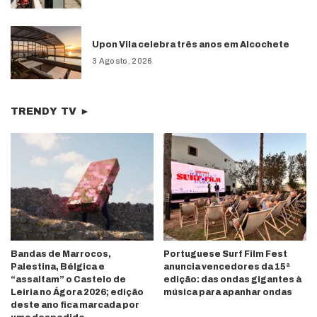
Upon Vila celebra três anos em Alcochete
3 Agosto, 2026
TRENDY TV ►
Bandas de Marrocos,
Portuguese Surf Film Fest
Palestina, Bélgica e
anuncia vencedores da 15ª
“assaltam” o Castelo de
edição: das ondas gigantes à
Leiria no Ágora 2026; edição
música para apanhar ondas
deste ano fica marcada por