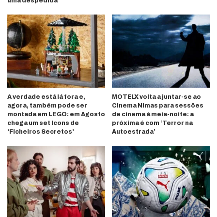
uma despedida
A verdade está lá fora e,
MOTELX volta a juntar-se ao
agora, também pode ser
Cinema Nimas para sessões
montada em LEGO: em Agosto
de cinema à meia-noite: a
chega um set Icons de
próxima é com ‘Terror na
‘Ficheiros Secretos’
Autoestrada’