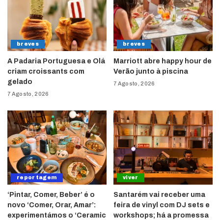
breves
breves
A Padaria Portuguesa e Olá
Marriott abre happy hour de
criam croissants com
Verão junto à piscina
gelado
7 Agosto, 2026
7 Agosto, 2026
reportagem
viver
‘Pintar, Comer, Beber’ é o
Santarém vai receber uma
novo ‘Comer, Orar, Amar’:
feira de vinyl com DJ sets e
experimentámos o ‘Ceramic
workshops; há a promessa