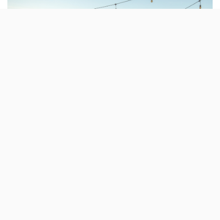
A zona de esplanada do Hyatt Regency
Lisboa recebe mais uma edição do Gin Affair
Lisboa, entre as 16 e as 22 horas.
No dia 11 de Julho, este hotel em frente ao Tejo vai ser a
“casa” de um evento dedicado ao
gin
, com marcas