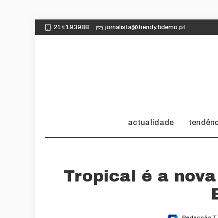
214193988
jornalista@trendy.fidemo.pt
actualidade
tendên
Tropical é a nova
Redacção T