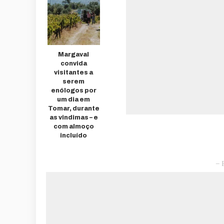
Margaval
convida
visitantes a
serem
enólogos por
um dia em
Tomar, durante
as vindimas – e
com almoço
incluído
– 