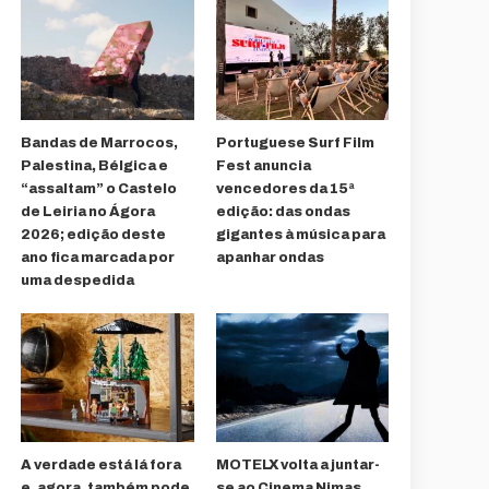
Bandas de Marrocos,
Portuguese Surf Film
Palestina, Bélgica e
Fest anuncia
“assaltam” o Castelo
vencedores da 15ª
de Leiria no Ágora
edição: das ondas
2026; edição deste
gigantes à música para
ano fica marcada por
apanhar ondas
uma despedida
A verdade está lá fora
MOTELX volta a juntar-
e, agora, também pode
se ao Cinema Nimas