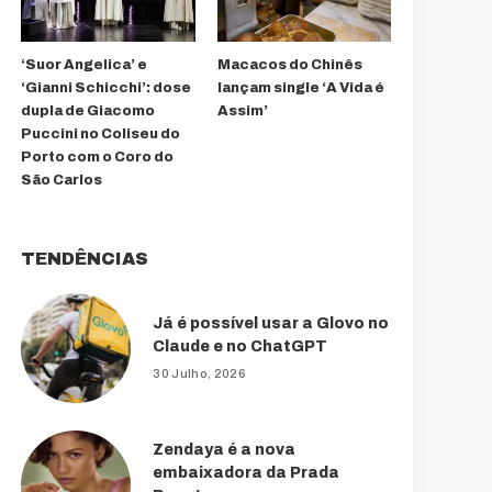
‘Suor Angelica’ e
Macacos do Chinês
‘Gianni Schicchi’: dose
lançam single ‘A Vida é
dupla de Giacomo
Assim’
Puccini no Coliseu do
Porto com o Coro do
São Carlos
TENDÊNCIAS
Já é possível usar a Glovo no
Claude e no ChatGPT
30 Julho, 2026
Zendaya é a nova
embaixadora da Prada