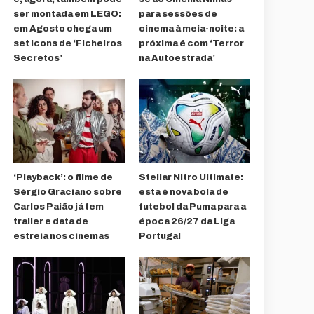
ser montada em LEGO:
para sessões de
em Agosto chega um
cinema à meia-noite: a
set Icons de ‘Ficheiros
próxima é com ‘Terror
Secretos’
na Autoestrada’
‘Playback’: o filme de
Stellar Nitro Ultimate:
Sérgio Graciano sobre
esta é nova bola de
Carlos Paião já tem
futebol da Puma para a
trailer e data de
época 26/27 da Liga
estreia nos cinemas
Portugal