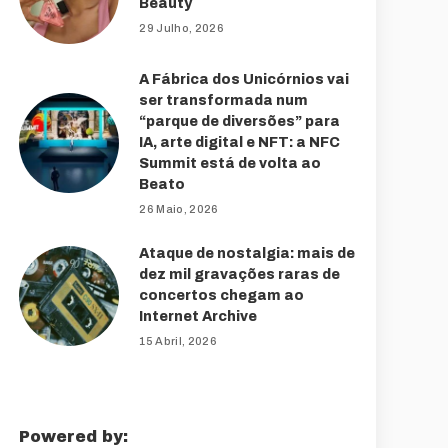
Beauty
29 Julho, 2026
A Fábrica dos Unicórnios vai
ser transformada num
“parque de diversões” para
IA, arte digital e NFT: a NFC
Summit está de volta ao
Beato
26 Maio, 2026
Ataque de nostalgia: mais de
dez mil gravações raras de
concertos chegam ao
Internet Archive
15 Abril, 2026
Powered by: