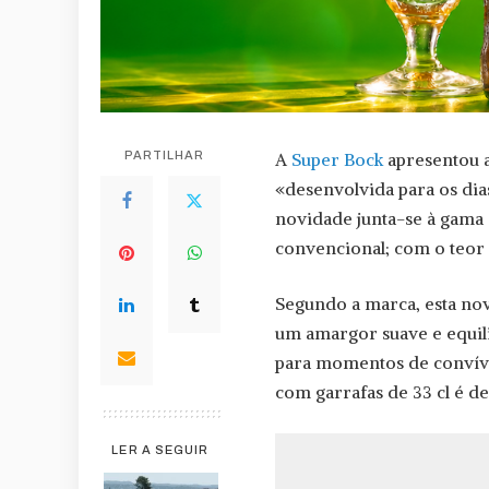
PARTILHAR
A
Super Bock
apresentou a
«desenvolvida para os dia
novidade junta-se à gama 
convencional; com o teor a
Segundo a marca, esta nov
um amargor suave e equil
para momentos de convívio
com garrafas de 33 cl é d
LER A SEGUIR