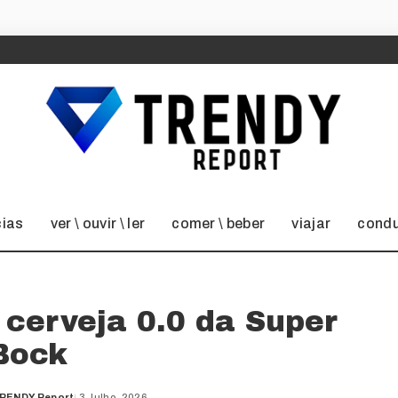
cias
ver \ ouvir \ ler
comer \ beber
viajar
condu
 cerveja 0.0 da Super
Bock
RENDY Report
3 Julho, 2026