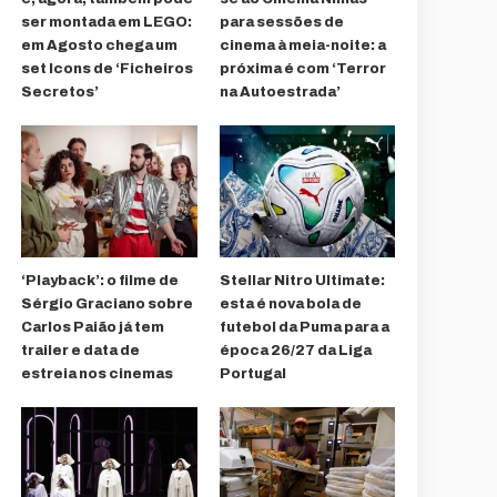
ser montada em LEGO:
para sessões de
em Agosto chega um
cinema à meia-noite: a
set Icons de ‘Ficheiros
próxima é com ‘Terror
Secretos’
na Autoestrada’
‘Playback’: o filme de
Stellar Nitro Ultimate:
Sérgio Graciano sobre
esta é nova bola de
Carlos Paião já tem
futebol da Puma para a
trailer e data de
época 26/27 da Liga
estreia nos cinemas
Portugal