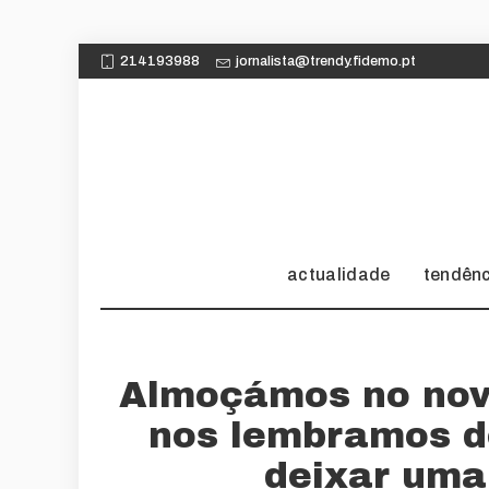
214193988
jornalista@trendy.fidemo.pt
actualidade
tendên
Almoçámos no nov
nos lembramos d
deixar uma