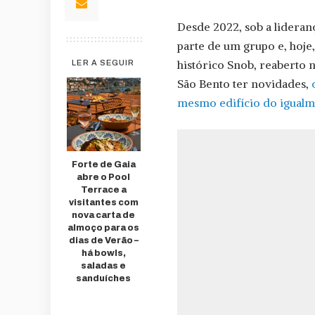
Desde 2022, sob a lideranç
parte de um grupo e, hoj
histórico Snob, reaberto n
LER A SEGUIR
São Bento ter novidades,
mesmo edifício do igualm
Forte de Gaia
abre o Pool
Terrace a
visitantes com
nova carta de
almoço para os
dias de Verão –
há bowls,
saladas e
sanduíches