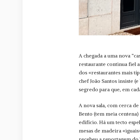
A chegada a uma nova “casa
restaurante continua fiel 
dos «restaurantes mais típ
chef João Santos insiste (
segredo para que, em cada 
A nova sala, com cerca de 
Bento (tem meia centena) 
edifício. Há um tecto esp
mesas de madeira «iguais» 
recebeu a reportagem do