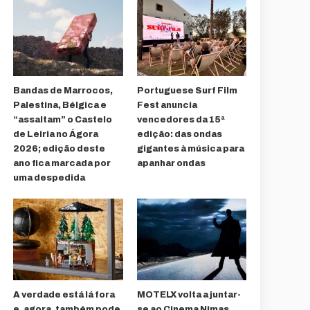
Bandas de Marrocos,
Portuguese Surf Film
Palestina, Bélgica e
Fest anuncia
“assaltam” o Castelo
vencedores da 15ª
de Leiria no Ágora
edição: das ondas
2026; edição deste
gigantes à música para
ano fica marcada por
apanhar ondas
uma despedida
A verdade está lá fora
MOTELX volta a juntar-
e, agora, também pode
se ao Cinema Nimas