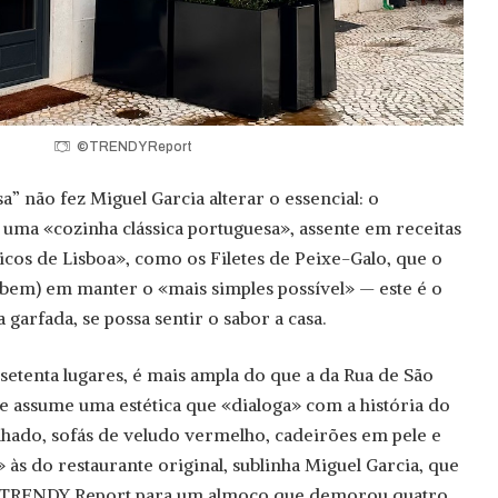
©TRENDY Report
” não fez Miguel Garcia alterar o essencial: o
a uma «cozinha clássica portuguesa», assente em receitas
icos de Lisboa», como os Filetes de Peixe-Galo, que o
e bem) em manter o «mais simples possível» — este é o
garfada, se possa sentir o sabor a casa.
setenta lugares, é mais ampla do que a da Rua de São
e assume uma estética que «dialoga» com a história do
elhado, sofás de veludo vermelho, cadeirões em pele e
às do restaurante original, sublinha Miguel Garcia, que
 TRENDY Report para um almoço que demorou quatro