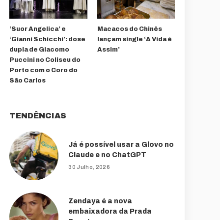
‘Suor Angelica’ e
Macacos do Chinês
‘Gianni Schicchi’: dose
lançam single ‘A Vida é
dupla de Giacomo
Assim’
Puccini no Coliseu do
Porto com o Coro do
São Carlos
TENDÊNCIAS
Já é possível usar a Glovo no
Claude e no ChatGPT
30 Julho, 2026
Zendaya é a nova
embaixadora da Prada