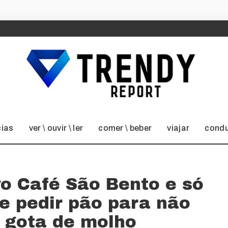
cias
ver \ ouvir \ ler
comer \ beber
viajar
condu
o Café São Bento e só
e pedir pão para não
 gota de molho