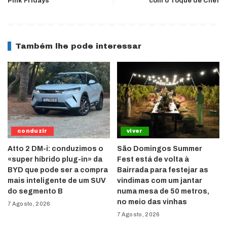
Pink Fridays
com o Toque de Chef
Também lhe pode interessar
conduzir
viver
Atto 2 DM-i: conduzimos o
São Domingos Summer
«super híbrido plug-in» da
Fest está de volta à
BYD que pode ser a compra
Bairrada para festejar as
mais inteligente de um SUV
vindimas com um jantar
do segmento B
numa mesa de 50 metros,
no meio das vinhas
7 Agosto, 2026
7 Agosto, 2026