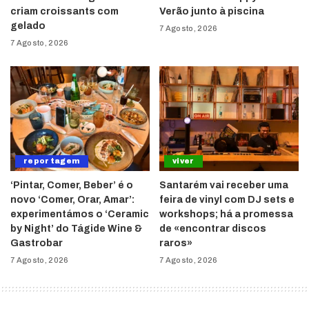
criam croissants com
Verão junto à piscina
gelado
7 Agosto, 2026
7 Agosto, 2026
reportagem
viver
‘Pintar, Comer, Beber’ é o
Santarém vai receber uma
novo ‘Comer, Orar, Amar’:
feira de vinyl com DJ sets e
experimentámos o ‘Ceramic
workshops; há a promessa
by Night’ do Tágide Wine &
de «encontrar discos
Gastrobar
raros»
7 Agosto, 2026
7 Agosto, 2026