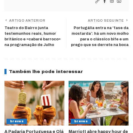
ARTIGO ANTERIOR
ARTIGO SEGUINTE
Teatro do Bairro junta
Portugália entra na ‘fase da
testemunhos reais, humor
mostarda’: há um novo molho
britânico e «cabaré barroco»
para o clássico bife e um
na programação de Julho
prego que se derrete na boca
Também lhe pode interessar
breves
breves
A Padaria Portuguesa e Olá
Marriott abre happy hour de