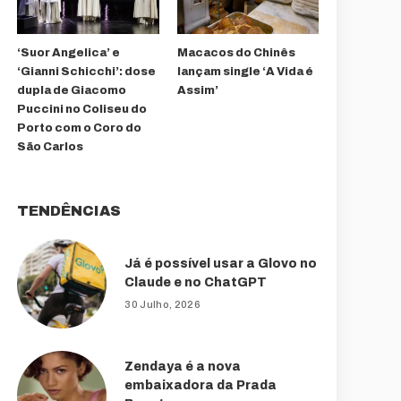
‘Suor Angelica’ e
Macacos do Chinês
‘Gianni Schicchi’: dose
lançam single ‘A Vida é
dupla de Giacomo
Assim’
Puccini no Coliseu do
Porto com o Coro do
São Carlos
TENDÊNCIAS
Já é possível usar a Glovo no
Claude e no ChatGPT
30 Julho, 2026
Zendaya é a nova
embaixadora da Prada