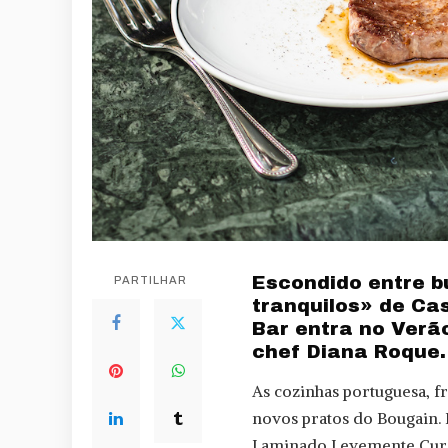
Escondido entre b
PARTILHAR
tranquilos» de Ca
Bar entra no Verã
chef Diana Roque.
As cozinhas portuguesa, fr
novos pratos do Bougain. 
Laminado Levemente Curad