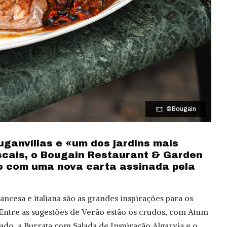
©Bougain
uganvílias e «um dos jardins mais
scais, o Bougain Restaurant & Garden
o com uma nova carta assinada pela
ancesa e italiana são as grandes inspirações para os
Entre as sugestões de Verão estão os crudos, com Atum
o, a Burrata com Salada de Inspiração Algarvia e o