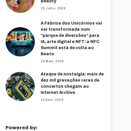
Beauty
29 Julho, 2026
A Fábrica dos Unicórnios vai
ser transformada num
“parque de diversões” para
IA, arte digital e NFT: a NFC
Summit está de volta ao
Beato
26 Maio, 2026
Ataque de nostalgia: mais de
dez mil gravações raras de
concertos chegam ao
Internet Archive
15 Abril, 2026
Powered by: