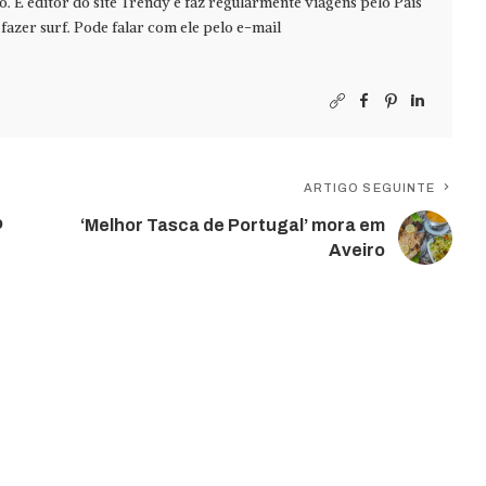
jo. É editor do site Trendy e faz regularmente viagens pelo País
azer surf. Pode falar com ele pelo e-mail
ARTIGO SEGUINTE
o
‘Melhor Tasca de Portugal’ mora em
Aveiro