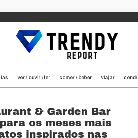
cias
ver \ ouvir \ ler
comer \ beber
viajar
condu
aurant & Garden Bar
 para os meses mais
atos inspirados nas