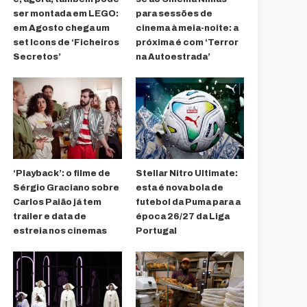
ser montada em LEGO:
para sessões de
em Agosto chega um
cinema à meia-noite: a
set Icons de ‘Ficheiros
próxima é com ‘Terror
Secretos’
na Autoestrada’
‘Playback’: o filme de
Stellar Nitro Ultimate:
Sérgio Graciano sobre
esta é nova bola de
Carlos Paião já tem
futebol da Puma para a
trailer e data de
época 26/27 da Liga
estreia nos cinemas
Portugal