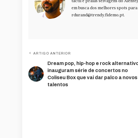
táctil e praias selvagens do Alente
em busca dos melhores spots para f
rdurand@trendy.fidemo.pt
.
ARTIGO ANTERIOR
Dream pop, hip-hop e rock alternativ
inauguram série de concertos no
Coliseu Box que vai dar palco a novos
talentos