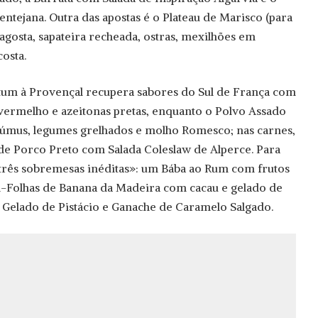
ntejana. Outra das apostas é o Plateau de Marisco (para
 lagosta, sapateira recheada, ostras, mexilhões em
osta.
Atum à Provençal recupera sabores do Sul de França com
vermelho e azeitonas pretas, enquanto o Polvo Assado
mus, legumes grelhados e molho Romesco; nas carnes,
de Porco Preto com Salada Coleslaw de Alperce. Para
«três sobremesas inéditas»: um Bába ao Rum com frutos
il-Folhas de Banana da Madeira com cacau e gelado de
 Gelado de Pistácio e Ganache de Caramelo Salgado.