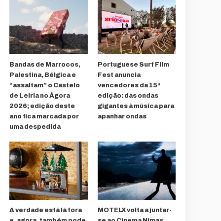
Bandas de Marrocos,
Portuguese Surf Film
Palestina, Bélgica e
Fest anuncia
“assaltam” o Castelo
vencedores da 15ª
de Leiria no Ágora
edição: das ondas
2026; edição deste
gigantes à música para
ano fica marcada por
apanhar ondas
uma despedida
A verdade está lá fora
MOTELX volta a juntar-
e, agora, também pode
se ao Cinema Nimas