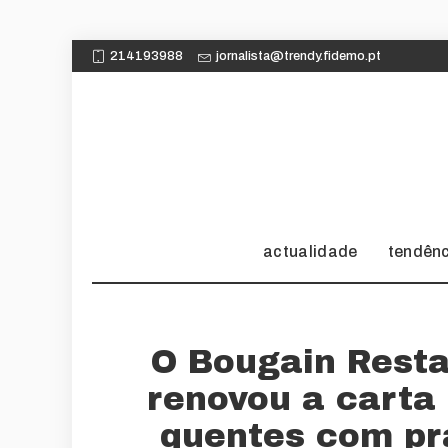
214193988
jornalista@trendy.fidemo.pt
actualidade
tendên
O Bougain Rest
renovou a carta
quentes com pr