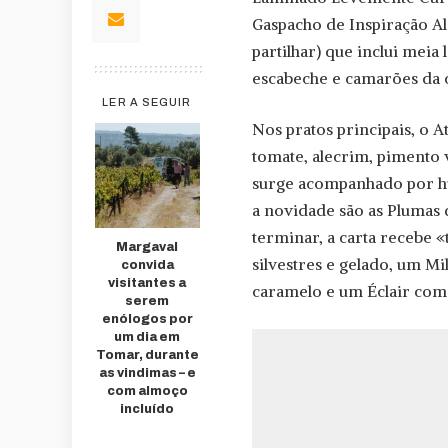
Gaspacho de Inspiração Ale
partilhar) que inclui meia
escabeche e camarões da c
LER A SEGUIR
Nos pratos principais, o 
tomate, alecrim, pimento 
surge acompanhado por hú
a novidade são as Plumas 
terminar, a carta recebe 
Margaval
silvestres e gelado, um M
convida
visitantes a
caramelo e um Éclair com
serem
enólogos por
um dia em
Tomar, durante
as vindimas – e
com almoço
incluído