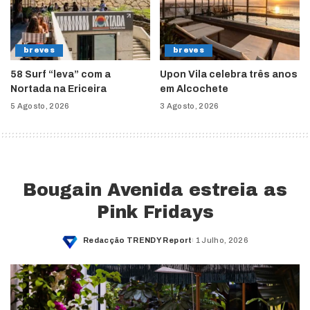
breves
breves
58 Surf “leva” com a
Upon Vila celebra três anos
Nortada na Ericeira
em Alcochete
5 Agosto, 2026
3 Agosto, 2026
Bougain Avenida estreia as
Pink Fridays
Redacção TRENDY Report
1 Julho, 2026
Posted
by