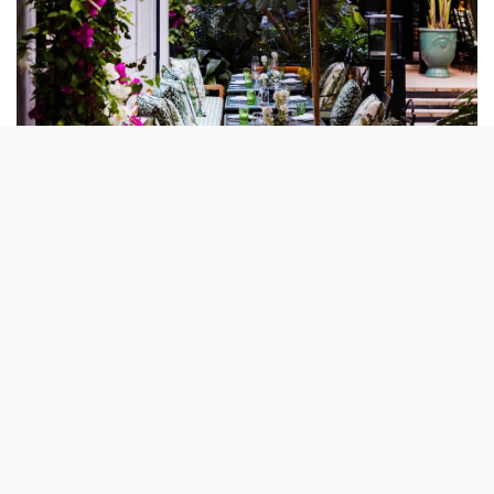
O restaurante Bougain Avenida (na Avenida da
Liberdade, em Lisboa) vai inaugurar um novo
momento after-work esta Sexta-Feira, 3 de Julho. A
novidade são as Pink Fridays, uma iniciativa que
promete «animar os finais de tarde de Verão», sempre
entre as 16 e as 20 horas.