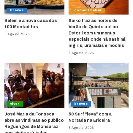
breves
comer \ beber
Belém é a nova casa dos
Saikō traz as noites de
100 Montaditos
Verão de Quioto até ao
Estoril com um menus
5 Agosto, 2026
especiais onde há sashimi,
nigiris, uramakis e mochis
5 Agosto, 2026
viver
breves
José Maria da Fonseca
58 Surf “leva” com a
abre as vindimas ao público
Nortada na Ericeira
Reguengos de Monsaraz
5 Agosto, 2026
com visitas guiadas,