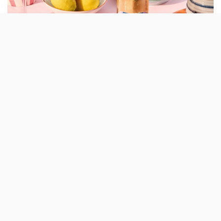
Há mais uma marca nacional a entrar no segmento das
bebidas
sem álcool
: desta vez é a Casal Garcia, com o
lançamento da gama Fruitzy 0% (a gama já existia, mas
com 5,5%), disponível nos sabores Morango e Maracujá.
As duas referências apresentam «apenas 17 calorias por
100 ml», têm gás e vêm em garrafas de 750 ml
semelhantes às de espumente.
Pensadas para serem servidas «bem frescas», as novas
Fruitzy podem ser acompanhadas por fruta ou hortelã e
harmonizam com «pratos leves, como saladas, ceviche,