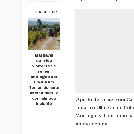
LER A SEGUIR
Margaval
convida
visitantes a
serem
enólogos por
um dia em
Tomar, durante
as vindimas – e
com almoço
O prato de carne é um Car
incluído
juntará o Olho Gordo Colhe
Morango, vai ter como pa
no momento».