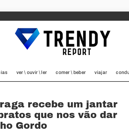
cias
ver \ ouvir \ ler
comer \ beber
viajar
condu
Braga recebe um jantar
pratos que nos vão dar
ho Gordo