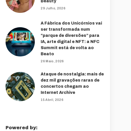
Beauty
29 Julho, 2026
A Fábrica dos Unicórnios vai
ser transformada num
“parque de diversões” para
IA, arte digital e NFT: a NFC
Summit está de volta ao
Beato
26 Maio, 2026
Ataque de nostalgia: mais de
dez mil gravações raras de
concertos chegam ao
Internet Archive
15 Abril, 2026
Powered by: