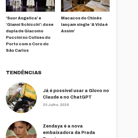
‘Suor Angelica’ e
Macacos do Chinês
‘Gianni Schicchi’: dose
lançam single ‘A Vida é
dupla de Giacomo
Assim’
Puccini no Coliseu do
Porto com o Coro do
São Carlos
TENDÊNCIAS
Já é possível usar a Glovo no
Claude e no ChatGPT
30 Julho, 2026
Zendaya é a nova
embaixadora da Prada