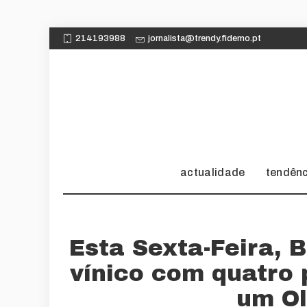
214193988
jornalista@trendy.fidemo.pt
actualidade
tendên
Esta Sexta-Feira, 
vínico com quatro 
um Ol