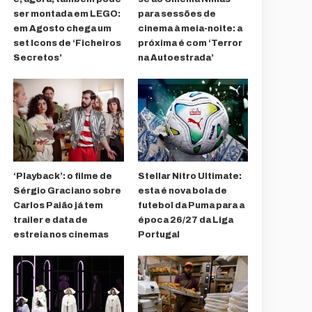
ser montada em LEGO:
para sessões de
em Agosto chega um
cinema à meia-noite: a
set Icons de ‘Ficheiros
próxima é com ‘Terror
Secretos’
na Autoestrada’
‘Playback’: o filme de
Stellar Nitro Ultimate:
Sérgio Graciano sobre
esta é nova bola de
Carlos Paião já tem
futebol da Puma para a
trailer e data de
época 26/27 da Liga
estreia nos cinemas
Portugal