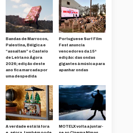
Bandas de Marrocos,
Portuguese Surf Film
Palestina, Bélgica e
Fest anuncia
“assaltam” o Castelo
vencedores da 15ª
de Leiria no Ágora
edição: das ondas
2026; edição deste
gigantes à música para
ano fica marcada por
apanhar ondas
uma despedida
A verdade está lá fora
MOTELX volta a juntar-
e, agora, também pode
se ao Cinema Nimas