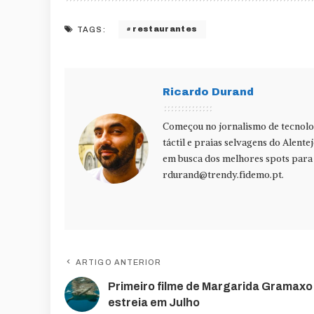
restaurantes
TAGS:
Ricardo Durand
Começou no jornalismo de tecnolog
táctil e praias selvagens do Alente
em busca dos melhores spots para f
rdurand@trendy.fidemo.pt
.
ARTIGO ANTERIOR
Primeiro filme de Margarida Gramaxo
estreia em Julho