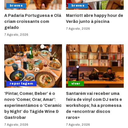
breves
breves
A Padaria Portuguesa e Olá
Marriott abre happy hour de
criam croissants com
Verão junto à piscina
gelado
7 Agosto, 2026
7 Agosto, 2026
reportagem
viver
‘Pintar, Comer, Beber’ é o
Santarém vai receber uma
novo ‘Comer, Orar, Amar’:
feira de vinyl com DJ sets e
experimentámos o ‘Ceramic
workshops; há a promessa
by Night’ do Tágide Wine &
de «encontrar discos
Gastrobar
raros»
7 Agosto, 2026
7 Agosto, 2026