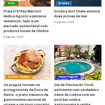
viver
breves
Praia D’El Rey Marriott
Ericeira Surf Clube anuncia
dedica Agosto a jantares
duas provas de mar
temáticos, fado e um
6 Agosto, 2026
mercado sustentável com
produtos locais de Óbidos
6 Agosto, 2026
comer \ beber
reportagem
Os pregos tornam-se
Dia de Piscina do Tivoli:
protagonistas da Doca de
estivemos num verdadeiro
Santo: o prato clássico da
oásis de Lisboa com um
gastronomia nacional dá
pool bar onde a
origem a um novo conceito
gastronomia é rainha