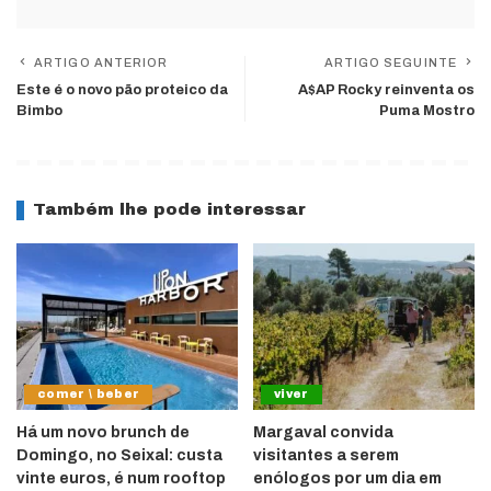
ARTIGO ANTERIOR
ARTIGO SEGUINTE
Este é o novo pão proteico da
A$AP Rocky reinventa os
Bimbo
Puma Mostro
Também lhe pode interessar
comer \ beber
viver
Há um novo brunch de
Margaval convida
Domingo, no Seixal: custa
visitantes a serem
vinte euros, é num rooftop
enólogos por um dia em