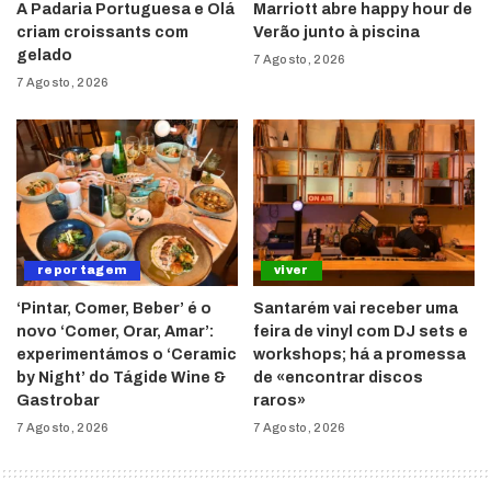
A Padaria Portuguesa e Olá
Marriott abre happy hour de
criam croissants com
Verão junto à piscina
gelado
7 Agosto, 2026
7 Agosto, 2026
reportagem
viver
‘Pintar, Comer, Beber’ é o
Santarém vai receber uma
novo ‘Comer, Orar, Amar’:
feira de vinyl com DJ sets e
experimentámos o ‘Ceramic
workshops; há a promessa
by Night’ do Tágide Wine &
de «encontrar discos
Gastrobar
raros»
7 Agosto, 2026
7 Agosto, 2026