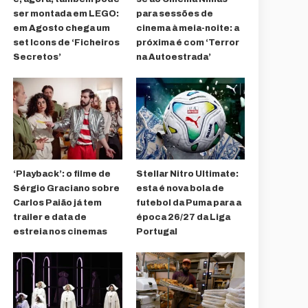
ser montada em LEGO:
para sessões de
em Agosto chega um
cinema à meia-noite: a
set Icons de ‘Ficheiros
próxima é com ‘Terror
Secretos’
na Autoestrada’
‘Playback’: o filme de
Stellar Nitro Ultimate:
Sérgio Graciano sobre
esta é nova bola de
Carlos Paião já tem
futebol da Puma para a
trailer e data de
época 26/27 da Liga
estreia nos cinemas
Portugal