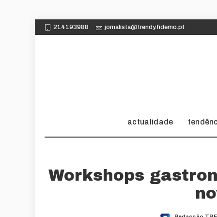
214193988
jornalista@trendy.fidemo.pt
actualidade
tendên
Workshops gastron
no
Redacção TRE