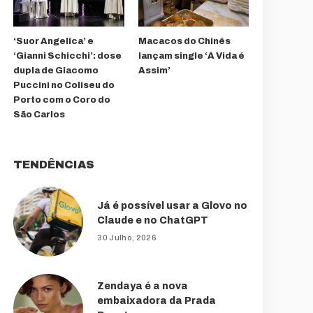
‘Suor Angelica’ e
Macacos do Chinês
‘Gianni Schicchi’: dose
lançam single ‘A Vida é
dupla de Giacomo
Assim’
Puccini no Coliseu do
Porto com o Coro do
São Carlos
TENDÊNCIAS
Já é possível usar a Glovo no
Claude e no ChatGPT
30 Julho, 2026
Zendaya é a nova
embaixadora da Prada