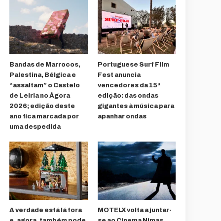
Bandas de Marrocos,
Portuguese Surf Film
Palestina, Bélgica e
Fest anuncia
“assaltam” o Castelo
vencedores da 15ª
de Leiria no Ágora
edição: das ondas
2026; edição deste
gigantes à música para
ano fica marcada por
apanhar ondas
uma despedida
A verdade está lá fora
MOTELX volta a juntar-
e, agora, também pode
se ao Cinema Nimas