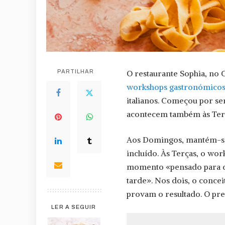
PARTILHAR
O restaurante Sophia, no 
workshops gastronómico
italianos. Começou por se
acontecem também às Terç
Aos Domingos, mantém-se 
incluído. Às Terças, o wo
momento «pensado para q
tarde». Nos dois, o concei
provam o resultado. O pre
LER A SEGUIR