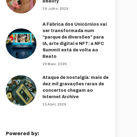
Beauty
29 Julho, 2026
A Fábrica dos Unicórnios vai
ser transformada num
“parque de diversões” para
IA, arte digital e NFT: a NFC
Summit está de volta ao
Beato
26 Maio, 2026
Ataque de nostalgia: mais de
dez mil gravações raras de
concertos chegam ao
Internet Archive
15 Abril, 2026
Powered by: