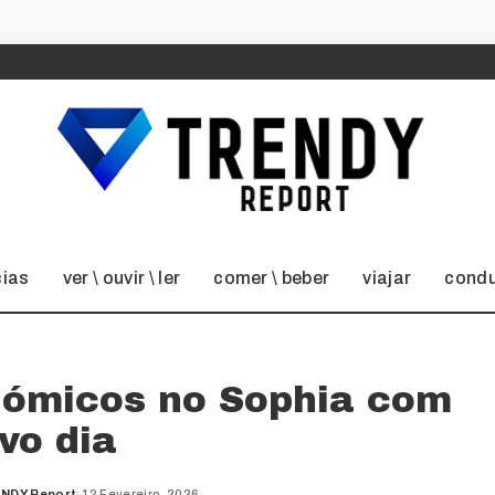
cias
ver \ ouvir \ ler
comer \ beber
viajar
condu
ómicos no Sophia com
vo dia
NDY Report
12 Fevereiro, 2026