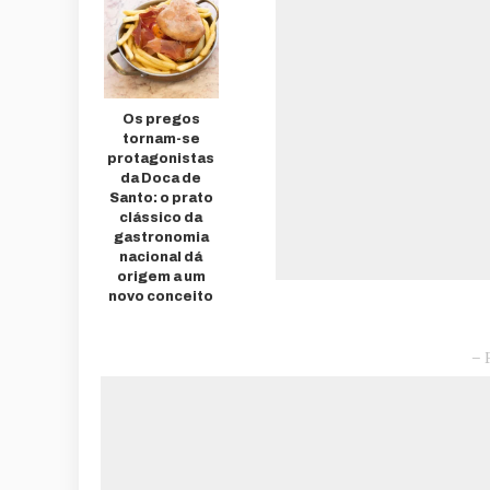
Os pregos
tornam-se
protagonistas
da Doca de
Santo: o prato
clássico da
gastronomia
nacional dá
origem a um
novo conceito
– 