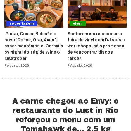
reportagem
viver
‘Pintar, Comer, Beber’ é o
Santarém vai receber uma
novo ‘Comer, Orar, Amar’:
feira de vinyl com DJ sets e
experimentámos o ‘Ceramic
workshops; há a promessa
by Night’ do Tágide Wine &
de «encontrar discos
Gastrobar
raros»
7 Agosto, 2026
7 Agosto, 2026
A carne chegou ao Envy: o
restaurante do Lust in Rio
reforçou o menu com um
Tomahawk de… 2,5 kg