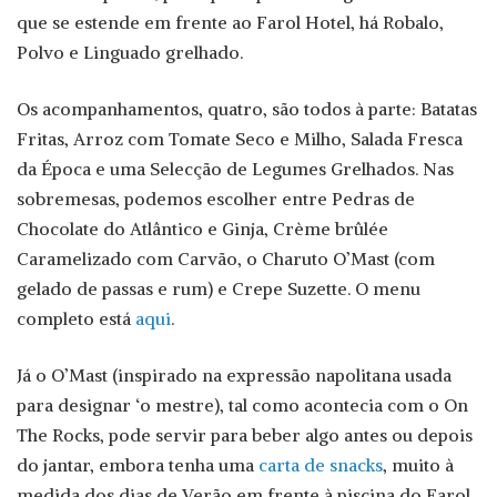
que se estende em frente ao Farol Hotel, há Robalo,
Polvo e Linguado grelhado.
Os acompanhamentos, quatro, são todos à parte: Batatas
Fritas, Arroz com Tomate Seco e Milho, Salada Fresca
da Época e uma Selecção de Legumes Grelhados. Nas
sobremesas, podemos escolher entre Pedras de
Chocolate do Atlântico e Ginja, Crème brûlée
Caramelizado com Carvão, o Charuto O’Mast (com
gelado de passas e rum) e Crepe Suzette. O menu
completo está
aqui
.
Já o O’Mast (inspirado na expressão napolitana usada
para designar ‘o mestre), tal como acontecia com o On
The Rocks, pode servir para beber algo antes ou depois
do jantar, embora tenha uma
carta de snacks
, muito à
medida dos dias de Verão em frente à piscina do Farol