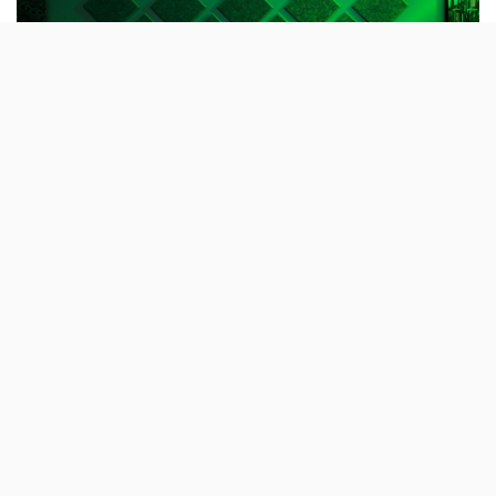
Pode não ser o modelo mais vistoso da
marca, mas a Iskur V2 X cumpre a missão: é
uma cadeira confortável, com bom apoio
lombar e não vai ser um rombo no
orçamento.
Por 229,99 euros (
está em promoção na Worten
), a