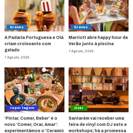
breves
breves
A Padaria Portuguesa e Olá
Marriott abre happy hour de
criam croissants com
Verão junto à piscina
gelado
7 Agosto, 2026
7 Agosto, 2026
reportagem
viver
‘Pintar, Comer, Beber’ é o
Santarém vai receber uma
novo ‘Comer, Orar, Amar’:
feira de vinyl com DJ sets e
experimentámos o ‘Ceramic
workshops; há a promessa