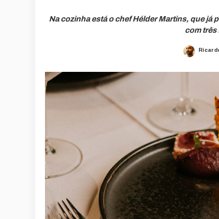
Na cozinha está o chef Hélder Martins, que já
com três 
Ricard
Poste
by