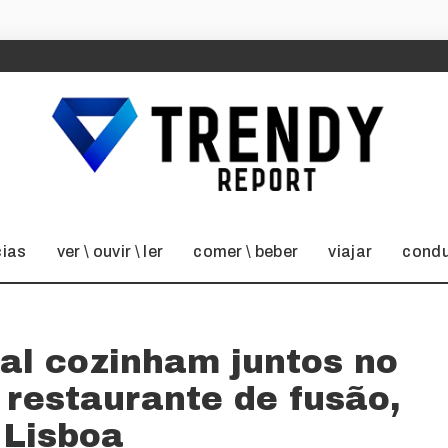
cias
ver \ ouvir \ ler
comer \ beber
viajar
condu
al cozinham juntos no
 restaurante de fusão,
Lisboa