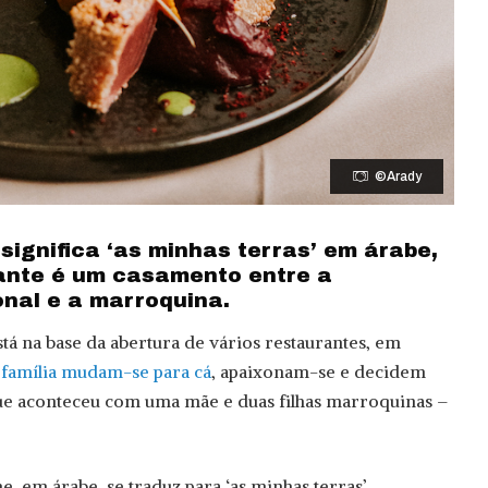
©Arady
ignifica ‘as minhas terras’ em árabe,
ante é um casamento entre a
nal e a marroquina.
stá na base da abertura de vários restaurantes, em
 família mudam-se para cá
, apaixonam-se e decidem
que aconteceu com uma mãe e duas filhas marroquinas –
e, em árabe, se traduz para ‘as minhas terras’