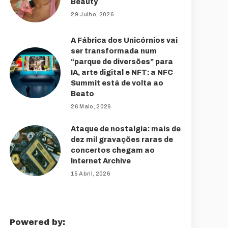
Beauty
29 Julho, 2026
A Fábrica dos Unicórnios vai
ser transformada num
“parque de diversões” para
IA, arte digital e NFT: a NFC
Summit está de volta ao
Beato
26 Maio, 2026
Ataque de nostalgia: mais de
dez mil gravações raras de
concertos chegam ao
Internet Archive
15 Abril, 2026
Powered by: