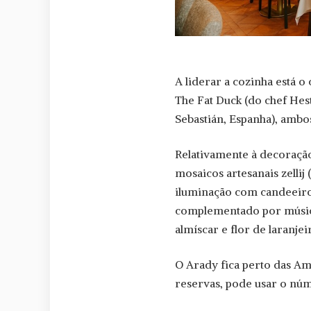
A liderar a cozinha está o
The Fat Duck (do chef Hes
Sebastián, Espanha), amb
Relativamente à decoraçã
mosaicos artesanais zellij
iluminação com candeeir
complementado por música
almíscar e flor de laranjei
O Arady fica perto das Am
reservas, pode usar o núm