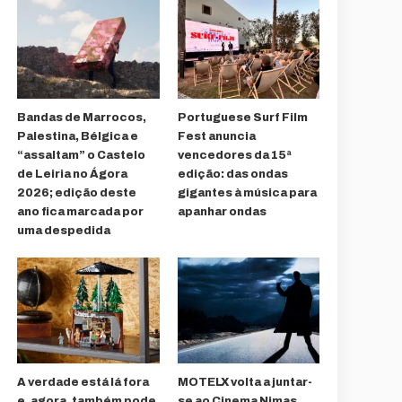
Bandas de Marrocos,
Portuguese Surf Film
Palestina, Bélgica e
Fest anuncia
“assaltam” o Castelo
vencedores da 15ª
de Leiria no Ágora
edição: das ondas
2026; edição deste
gigantes à música para
ano fica marcada por
apanhar ondas
uma despedida
A verdade está lá fora
MOTELX volta a juntar-
e, agora, também pode
se ao Cinema Nimas