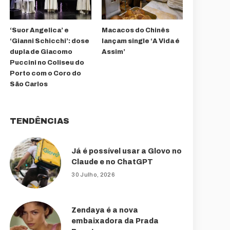
‘Suor Angelica’ e
Macacos do Chinês
‘Gianni Schicchi’: dose
lançam single ‘A Vida é
dupla de Giacomo
Assim’
Puccini no Coliseu do
Porto com o Coro do
São Carlos
TENDÊNCIAS
Já é possível usar a Glovo no
Claude e no ChatGPT
30 Julho, 2026
Zendaya é a nova
embaixadora da Prada