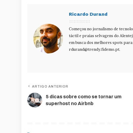
Ricardo Durand
Começou no jornalismo de tecnolog
táctil e praias selvagens do Alente
em busca dos melhores spots para f
rdurand@trendy.fidemo.pt
.
ARTIGO ANTERIOR
5 dicas sobre como se tornar um
superhost no Airbnb