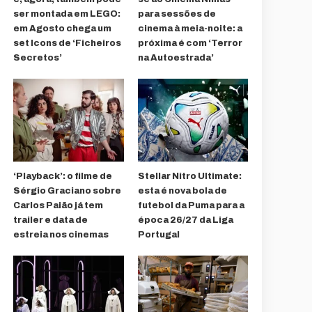
ser montada em LEGO:
para sessões de
em Agosto chega um
cinema à meia-noite: a
set Icons de ‘Ficheiros
próxima é com ‘Terror
Secretos’
na Autoestrada’
‘Playback’: o filme de
Stellar Nitro Ultimate:
Sérgio Graciano sobre
esta é nova bola de
Carlos Paião já tem
futebol da Puma para a
trailer e data de
época 26/27 da Liga
estreia nos cinemas
Portugal