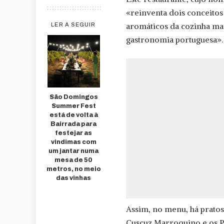
«reinventa dois conceitos
aromáticos da cozinha ma
LER A SEGUIR
gastronomia portuguesa».
São Domingos
Summer Fest
está de volta à
Bairrada para
festejar as
vindimas com
um jantar numa
mesa de 50
metros, no meio
das vinhas
Assim, no menu, há prato
Cuscuz Marroquino e os Pas