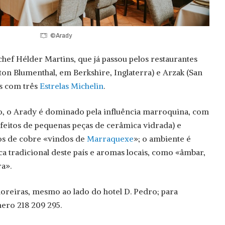
©Arady
 chef Hélder Martins, que já passou pelos restaurantes
ton Blumenthal, em Berkshire, Inglaterra) e Arzak (San
os com três
Estrelas Michelin
.
o, o Arady é dominado pela influência marroquina, com
 (feitos de pequenas peças de cerâmica vidrada) e
os de cobre «vindos de
Marraquexe
»; o ambiente é
 tradicional deste país e aromas locais, como «âmbar,
ra».
oreiras, mesmo ao lado do hotel D. Pedro; para
ero 218 209 295.