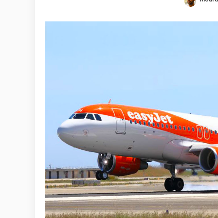
Poste
by