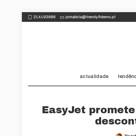
214193988
jornalista@trendy.fidemo.pt
actualidade
tendên
EasyJet promete
descon
Ricar