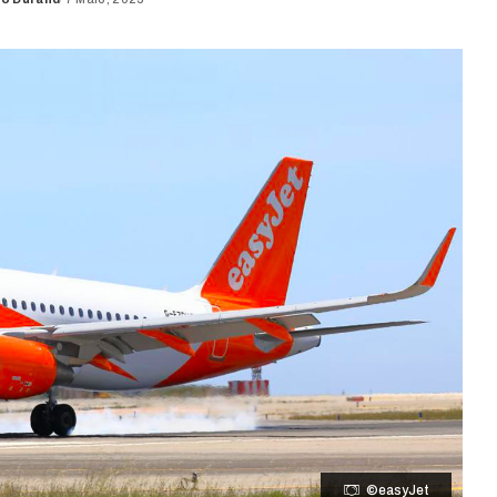
d
©easyJet