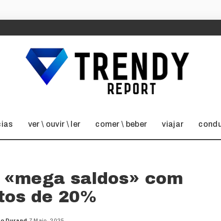
cias
ver \ ouvir \ ler
comer \ beber
viajar
condu
 «mega saldos» com
tos de 20%
do Durand
7 Maio, 2025