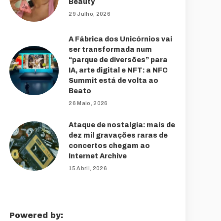
Beauty
29 Julho, 2026
A Fábrica dos Unicórnios vai
ser transformada num
“parque de diversões” para
IA, arte digital e NFT: a NFC
Summit está de volta ao
Beato
26 Maio, 2026
Ataque de nostalgia: mais de
dez mil gravações raras de
concertos chegam ao
Internet Archive
15 Abril, 2026
Powered by: