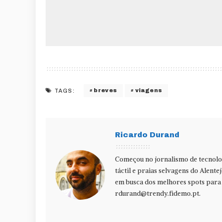
breves
viagens
TAGS:
Ricardo Durand
Começou no jornalismo de tecnolog
táctil e praias selvagens do Alente
em busca dos melhores spots para f
rdurand@trendy.fidemo.pt
.