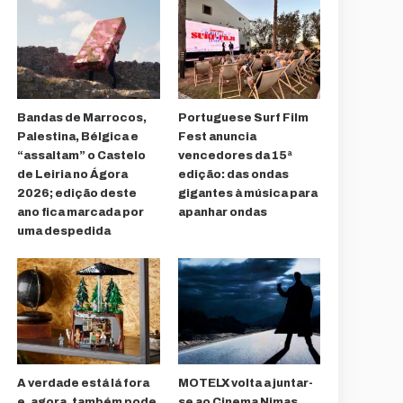
Bandas de Marrocos,
Portuguese Surf Film
Palestina, Bélgica e
Fest anuncia
“assaltam” o Castelo
vencedores da 15ª
de Leiria no Ágora
edição: das ondas
2026; edição deste
gigantes à música para
ano fica marcada por
apanhar ondas
uma despedida
A verdade está lá fora
MOTELX volta a juntar-
e, agora, também pode
se ao Cinema Nimas