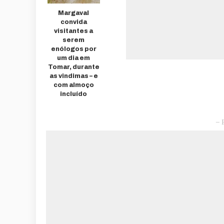
Margaval
convida
visitantes a
serem
enólogos por
um dia em
Tomar, durante
as vindimas – e
com almoço
incluído
– 