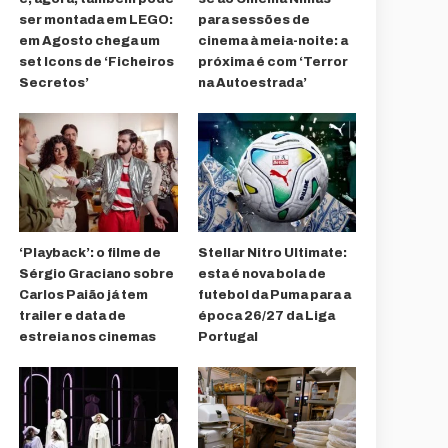
ser montada em LEGO:
para sessões de
em Agosto chega um
cinema à meia-noite: a
set Icons de ‘Ficheiros
próxima é com ‘Terror
Secretos’
na Autoestrada’
‘Playback’: o filme de
Stellar Nitro Ultimate:
Sérgio Graciano sobre
esta é nova bola de
Carlos Paião já tem
futebol da Puma para a
trailer e data de
época 26/27 da Liga
estreia nos cinemas
Portugal