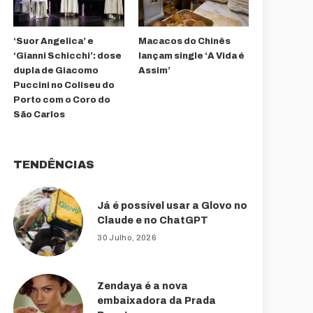
‘Suor Angelica’ e
Macacos do Chinês
‘Gianni Schicchi’: dose
lançam single ‘A Vida é
dupla de Giacomo
Assim’
Puccini no Coliseu do
Porto com o Coro do
São Carlos
TENDÊNCIAS
Já é possível usar a Glovo no
Claude e no ChatGPT
30 Julho, 2026
Zendaya é a nova
embaixadora da Prada