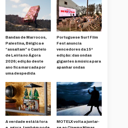
Bandas de Marrocos,
Portuguese Surf Film
Palestina, Bélgica e
Fest anuncia
“assaltam” o Castelo
vencedores da 15ª
de Leiria no Ágora
edição: das ondas
2026; edição deste
gigantes à música para
ano fica marcada por
apanhar ondas
uma despedida
A verdade está lá fora
MOTELX volta a juntar-
e, agora, também pode
se ao Cinema Nimas