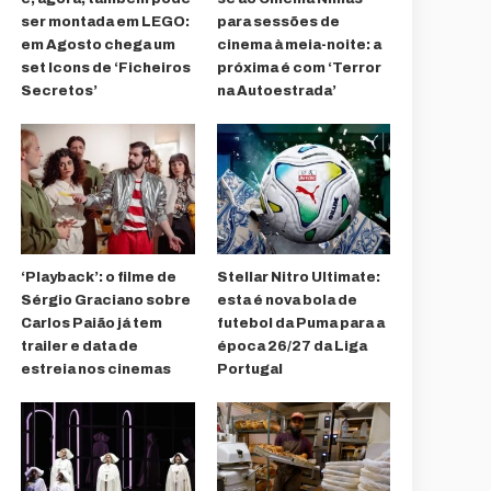
ser montada em LEGO:
para sessões de
em Agosto chega um
cinema à meia-noite: a
set Icons de ‘Ficheiros
próxima é com ‘Terror
Secretos’
na Autoestrada’
‘Playback’: o filme de
Stellar Nitro Ultimate:
Sérgio Graciano sobre
esta é nova bola de
Carlos Paião já tem
futebol da Puma para a
trailer e data de
época 26/27 da Liga
estreia nos cinemas
Portugal