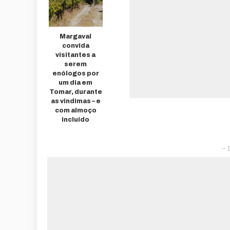
Margaval
convida
visitantes a
serem
enólogos por
um dia em
Tomar, durante
as vindimas – e
com almoço
incluído
– 