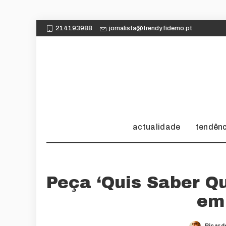
214193988
jornalista@trendy.fidemo.pt
actualidade
tendên
Peça ‘Quis Saber Q
em
Ricard