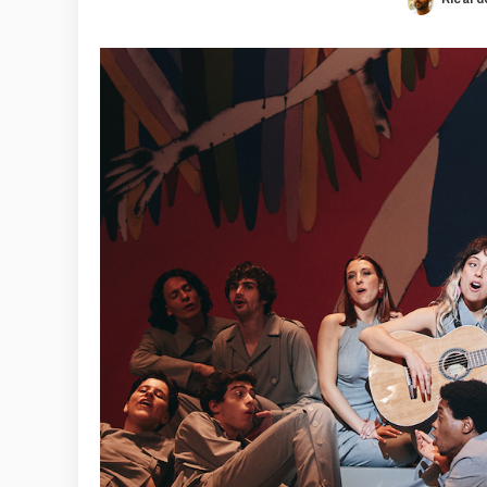
Poste
by