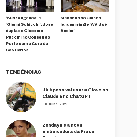
‘Suor Angelica’ e
Macacos do Chinês
‘Gianni Schicchi’: dose
lançam single ‘A Vida é
dupla de Giacomo
Assim’
Puccini no Coliseu do
Porto com o Coro do
São Carlos
TENDÊNCIAS
Já é possível usar a Glovo no
Claude e no ChatGPT
30 Julho, 2026
Zendaya é a nova
embaixadora da Prada