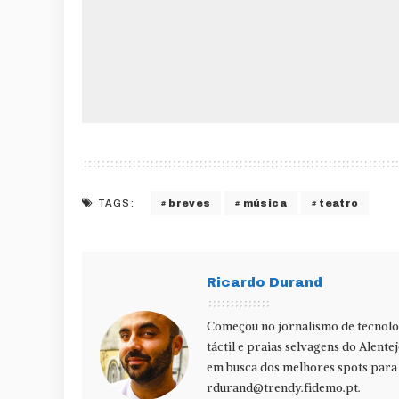
breves
música
teatro
TAGS:
Ricardo Durand
Começou no jornalismo de tecnolog
táctil e praias selvagens do Alente
em busca dos melhores spots para f
rdurand@trendy.fidemo.pt
.