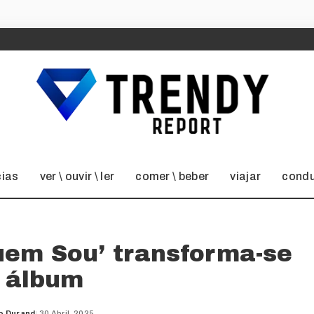
cias
ver \ ouvir \ ler
comer \ beber
viajar
condu
uem Sou’ transforma-se
 álbum
o Durand
30 Abril, 2025