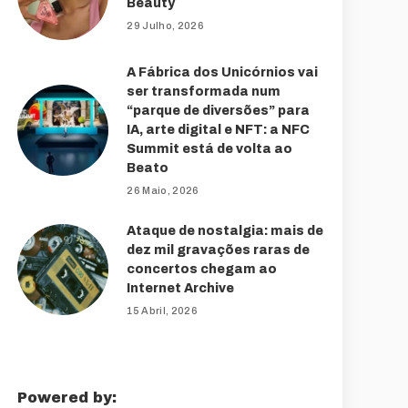
Beauty
29 Julho, 2026
A Fábrica dos Unicórnios vai
ser transformada num
“parque de diversões” para
IA, arte digital e NFT: a NFC
Summit está de volta ao
Beato
26 Maio, 2026
Ataque de nostalgia: mais de
dez mil gravações raras de
concertos chegam ao
Internet Archive
15 Abril, 2026
Powered by: