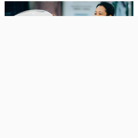
Já se sabe tudo sobre a edição de 2025 do
IndieLisboa. Este festival de cinema,
dedicado às produções independentes,
acontece entre 1 e 11 de Maio.
Depois de um primeiro anúncio com os filmes que vão