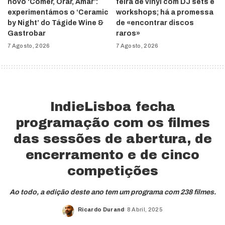
novo ‘Comer, Orar, Amar’:
feira de vinyl com DJ sets e
experimentámos o ‘Ceramic
workshops; há a promessa
by Night’ do Tágide Wine &
de «encontrar discos
Gastrobar
raros»
7 Agosto, 2026
7 Agosto, 2026
IndieLisboa fecha
programação com os filmes
das sessões de abertura, de
encerramento e de cinco
competições
Ao todo, a edição deste ano tem um programa com 238 filmes.
Ricardo Durand
8 Abril, 2025
Posted
by