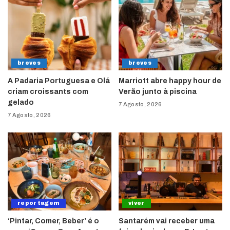
breves
breves
A Padaria Portuguesa e Olá
Marriott abre happy hour de
criam croissants com
Verão junto à piscina
gelado
7 Agosto, 2026
7 Agosto, 2026
reportagem
viver
‘Pintar, Comer, Beber’ é o
Santarém vai receber uma