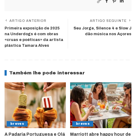
ARTIGO ANTERIOR
ARTIGO SEGUINTE
Primeira exposição de 2025
Seu Jorge, Silence 4 e Slow J
na Underdogs é com obras
dão música nos Açores
«cruas e poéticas» da artista
plástica Tamara Alves
Também lhe pode interessar
breves
breves
A Padaria Portuguesa e Olá
Marriott abre happy hour de