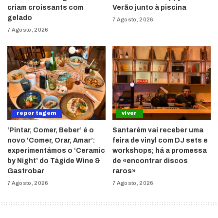
criam croissants com
Verão junto à piscina
gelado
7 Agosto, 2026
7 Agosto, 2026
reportagem
viver
‘Pintar, Comer, Beber’ é o
Santarém vai receber uma
novo ‘Comer, Orar, Amar’:
feira de vinyl com DJ sets e
experimentámos o ‘Ceramic
workshops; há a promessa
by Night’ do Tágide Wine &
de «encontrar discos
Gastrobar
raros»
7 Agosto, 2026
7 Agosto, 2026