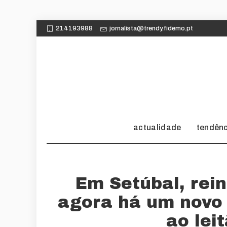
214193988
jornalista@trendy.fidemo.pt
actualidade
tendên
Em Setúbal, rein
agora há um novo
ao lei