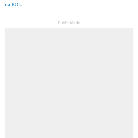
na BOL
.
– Publicidade –