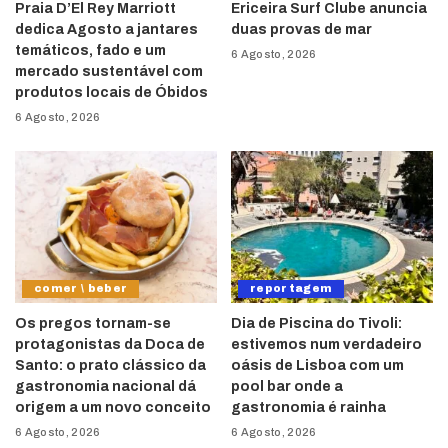
Praia D’El Rey Marriott
Ericeira Surf Clube anuncia
dedica Agosto a jantares
duas provas de mar
temáticos, fado e um
6 Agosto, 2026
mercado sustentável com
produtos locais de Óbidos
6 Agosto, 2026
comer \ beber
reportagem
Os pregos tornam-se
Dia de Piscina do Tivoli:
protagonistas da Doca de
estivemos num verdadeiro
Santo: o prato clássico da
oásis de Lisboa com um
gastronomia nacional dá
pool bar onde a
origem a um novo conceito
gastronomia é rainha
6 Agosto, 2026
6 Agosto, 2026