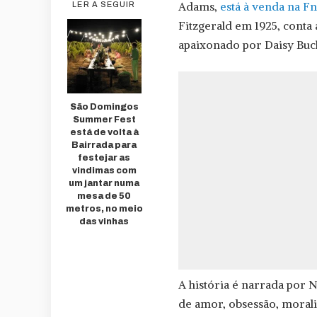
Adams,
está à venda na F
LER A SEGUIR
Fitzgerald em 1925, conta 
apaixonado por Daisy Buc
São Domingos
Summer Fest
está de volta à
Bairrada para
festejar as
vindimas com
um jantar numa
mesa de 50
metros, no meio
das vinhas
A história é narrada por 
de amor, obsessão, morali