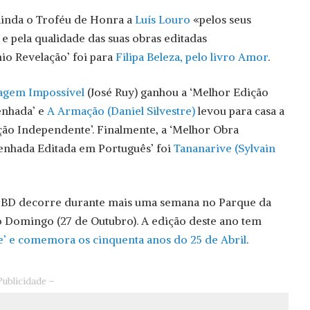
inda o Troféu de Honra a
Luís Louro
«pelos seus
e pela qualidade das suas obras editadas
io Revelação’ foi para
Filipa Beleza, pelo livro Amor
.
agem Impossível
(José Ruy) ganhou a ‘Melhor Edição
enhada’ e
A Armação (Daniel Silvestre)
levou para casa a
ção Independente’. Finalmente, a ‘Melhor Obra
enhada Editada em Português’ foi
Tananarive (Sylvain
 BD decorre durante mais uma semana no Parque da
o Domingo (27 de Outubro). A edição deste ano tem
’ e comemora os cinquenta anos do 25 de Abril
.
Publicidade –