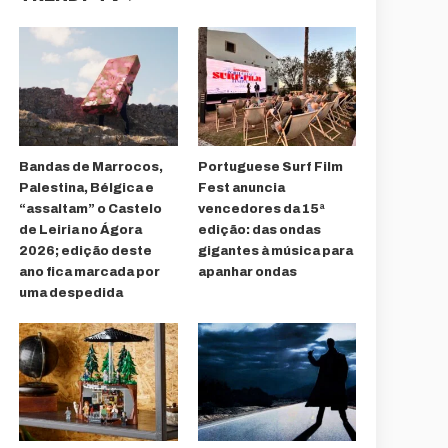
Bandas de Marrocos,
Portuguese Surf Film
Palestina, Bélgica e
Fest anuncia
“assaltam” o Castelo
vencedores da 15ª
de Leiria no Ágora
edição: das ondas
2026; edição deste
gigantes à música para
ano fica marcada por
apanhar ondas
uma despedida