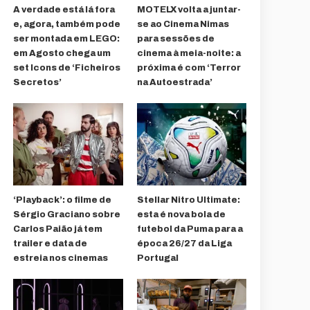
A verdade está lá fora
MOTELX volta a juntar-
e, agora, também pode
se ao Cinema Nimas
ser montada em LEGO:
para sessões de
em Agosto chega um
cinema à meia-noite: a
set Icons de ‘Ficheiros
próxima é com ‘Terror
Secretos’
na Autoestrada’
‘Playback’: o filme de
Stellar Nitro Ultimate:
Sérgio Graciano sobre
esta é nova bola de
Carlos Paião já tem
futebol da Puma para a
trailer e data de
época 26/27 da Liga
estreia nos cinemas
Portugal