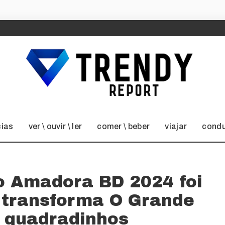
cias
ver \ ouvir \ ler
comer \ beber
viajar
condu
do Amadora BD 2024 foi
e transforma O Grande
 quadradinhos