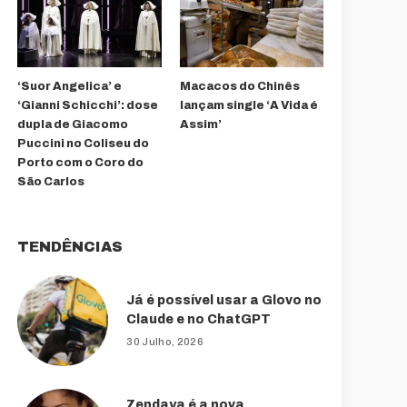
‘Suor Angelica’ e
Macacos do Chinês
‘Gianni Schicchi’: dose
lançam single ‘A Vida é
dupla de Giacomo
Assim’
Puccini no Coliseu do
Porto com o Coro do
São Carlos
TENDÊNCIAS
Já é possível usar a Glovo no
Claude e no ChatGPT
30 Julho, 2026
Zendaya é a nova