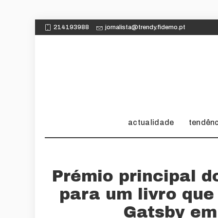
214193988
jornalista@trendy.fidemo.pt
actualidade
tendên
Prémio principal 
para um livro qu
Gatsby em