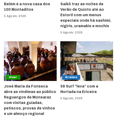
Belém é a nova casa dos
Saikō traz as noites de
100 Montaditos
Verão de Quioto até ao
Estoril com um menus
5 Agosto, 2026
especiais onde há sashimi,
nigiris, uramakis e mochis
5 Agosto, 2026
viver
breves
José Maria da Fonseca
58 Surf “leva” com a
abre as vindimas ao público
Nortada na Ericeira
Reguengos de Monsaraz
5 Agosto, 2026
com visitas guiadas,
petiscos, provas de vinhos
e um almoço regional