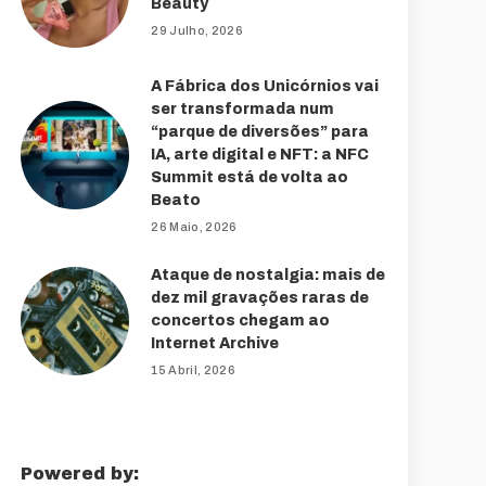
Beauty
29 Julho, 2026
A Fábrica dos Unicórnios vai
ser transformada num
“parque de diversões” para
IA, arte digital e NFT: a NFC
Summit está de volta ao
Beato
26 Maio, 2026
Ataque de nostalgia: mais de
dez mil gravações raras de
concertos chegam ao
Internet Archive
15 Abril, 2026
Powered by: