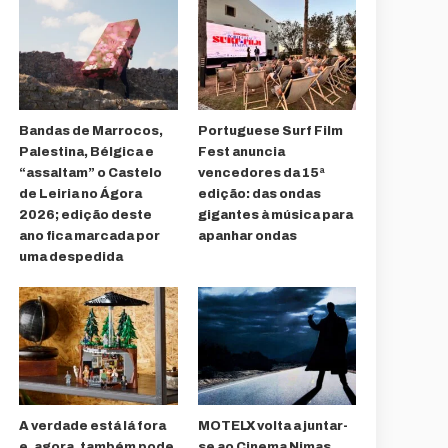
Bandas de Marrocos,
Portuguese Surf Film
Palestina, Bélgica e
Fest anuncia
“assaltam” o Castelo
vencedores da 15ª
de Leiria no Ágora
edição: das ondas
2026; edição deste
gigantes à música para
ano fica marcada por
apanhar ondas
uma despedida
A verdade está lá fora
MOTELX volta a juntar-
e, agora, também pode
se ao Cinema Nimas