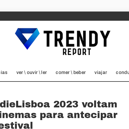
cias
ver \ ouvir \ ler
comer \ beber
viajar
condu
ndieLisboa 2023 voltam
inemas para antecipar
estival