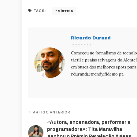
cinema
TAGS:
Ricardo Durand
Começou no jornalismo de tecnolog
táctil e praias selvagens do Alente
em busca dos melhores spots para f
rdurand@trendy.fidemo.pt
.
ARTIGO ANTERIOR
«Autora, encenadora, performer e
programadora»: Tita Maravilha
ganhou o Prémio Revelação Ageas