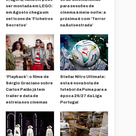
ser montada em LEGO:
para sessões de
em Agosto chega um
cinema à meia-noite: a
set Icons de ‘Ficheiros
próxima é com ‘Terror
Secretos’
na Autoestrada’
‘Playback’: o filme de
Stellar Nitro Ultimate:
Sérgio Graciano sobre
esta é nova bola de
Carlos Paião já tem
futebol da Puma para a
trailer e data de
época 26/27 da Liga
estreia nos cinemas
Portugal