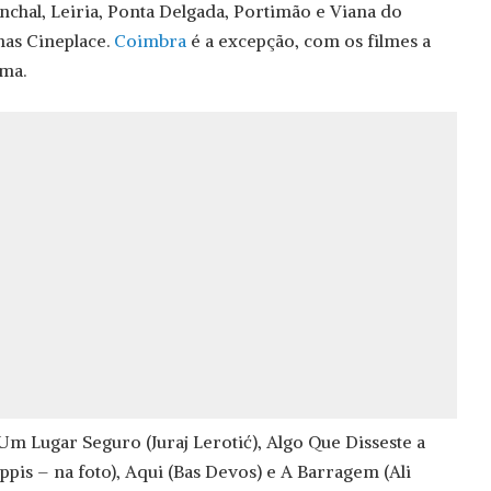
nchal, Leiria, Ponta Delgada, Portimão e Viana do
mas Cineplace.
Coimbra
é a excepção, com os filmes a
ma.
Um Lugar Seguro (Juraj Lerotić), Algo Que Disseste a
ippis – na foto), Aqui (Bas Devos) e A Barragem (Ali