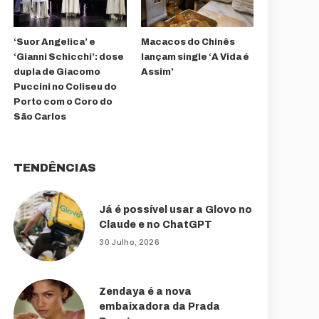
‘Suor Angelica’ e
Macacos do Chinês
‘Gianni Schicchi’: dose
lançam single ‘A Vida é
dupla de Giacomo
Assim’
Puccini no Coliseu do
Porto com o Coro do
São Carlos
TENDÊNCIAS
Já é possível usar a Glovo no
Claude e no ChatGPT
30 Julho, 2026
Zendaya é a nova
embaixadora da Prada