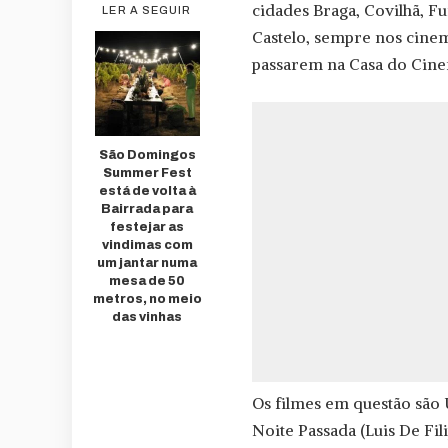
cidades Braga, Covilhã, Fu
LER A SEGUIR
Castelo, sempre nos cine
passarem na Casa do Cine
São Domingos
Summer Fest
está de volta à
Bairrada para
festejar as
vindimas com
um jantar numa
mesa de 50
metros, no meio
das vinhas
Os filmes em questão são 
Noite Passada (Luis De Fil