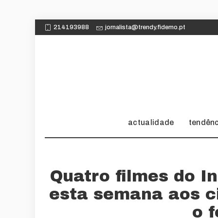
214193988
jornalista@trendy.fidemo.pt
actualidade
tendên
Quatro filmes do I
esta semana aos c
o f